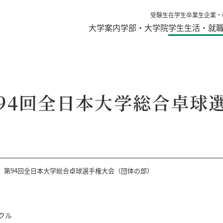
受験生
在学生
卒業生
企業・
大学案内
学部・大学院
学生生活・就
94回全日本大学総合卓球
 第94回全日本大学総合卓球選手権大会（団体の部）
クル