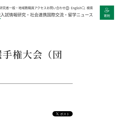
研究者
一般・地域
教職員
アクセス
お問い合わせ
English
検索
職
入試情報
研究・社会連携
国際交流・留学
ニュース
寄附
選手権大会（団