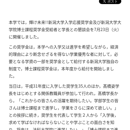
本学では，輝け未来!!新潟大学入学応援奨学金及び新潟大学大
学院博士課程奨学金受給者と学長との懇談会を7月23日（火）
に開催しました。
この奨学金は，本学への入学又は進学を希望しながら，経済
的理由により断念せざるを得ない学業優秀な者に対して，必
要となる学資の一部を奨学金として給付する新潟大学独自の
制度で，博士課程奨学金は，本年度から給付を開始しまし
た。
当日は，平成31年度に入学した奨学生35人のほか，髙橋姿学
長をはじめとする関係教職員が参加して行われ，髙橋学長か
ら，「これからの皆さんの活躍を期待したい。学部学生の皆
さんは博士課程まで進学し，学業をさらに深めて欲しい。」
との挨拶に続き，奨学生を代表して学生２人から「入学後，
求めて学ばなければならないことや学ぶことの面白さを知
り，将来は，法科大学院に進学したい。」「博士課程まで進