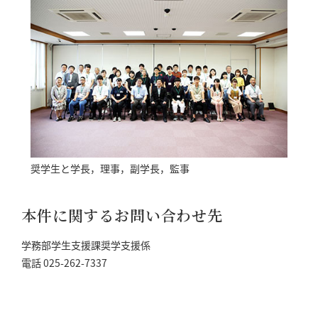
奨学⽣と学⻑，理事，副学⻑，監事
本件に関するお問い合わせ先
学務部学生支援課奨学支援係
電話 025-262-7337