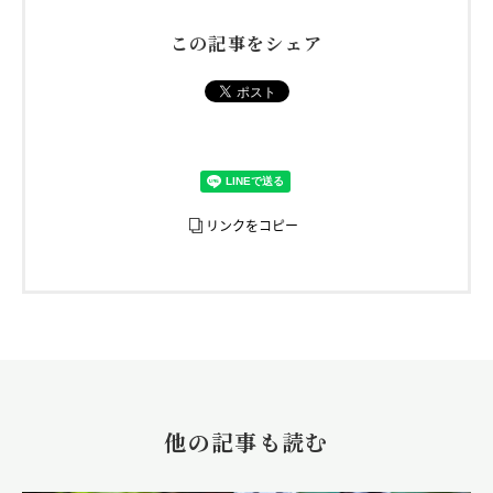
この記事をシェア
リンクをコピー
https://www.niigata-u.ac.jp/webmagazine/376262/
他の記事も読む