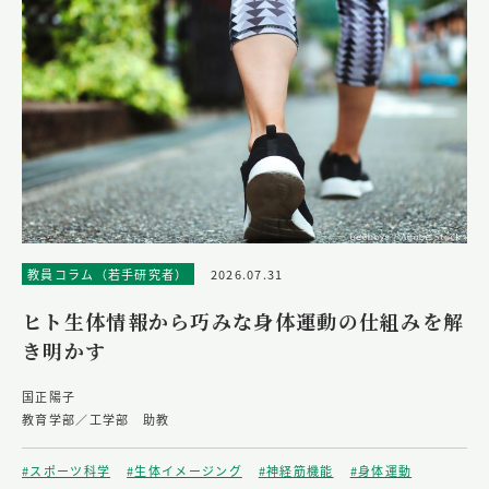
教員コラム（若手研究者）
2026.07.31
ヒト生体情報から巧みな身体運動の仕組みを解
き明かす
国正陽子
教育学部／工学部 助教
#スポーツ科学
#生体イメージング
#神経筋機能
#身体運動