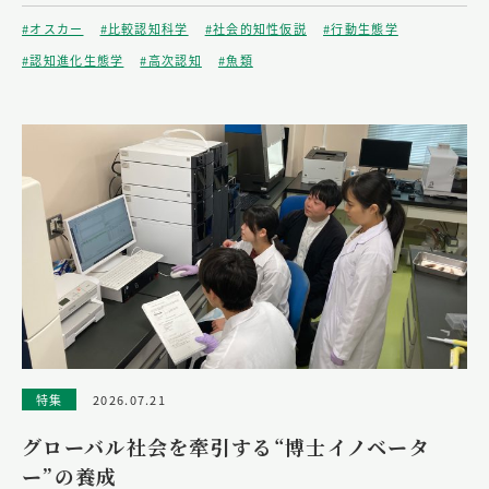
#オスカー
#比較認知科学
#社会的知性仮説
#行動生態学
#認知進化生態学
#高次認知
#魚類
特集
2026.07.21
グローバル社会を牽引する“博士イノベータ
ー”の養成