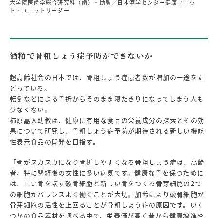
大学院医歯学総合研究科（歯）・助教／日本酒学センター健康ユニッ
ト・ユニットリーダー
酒粕で骨粗しょう症予防ができないか
超高齢社会の日本では、骨粗しょう症患者数が増加の一途をた
どっている。
転倒などによる骨折からそのまま寝たきりになってしまう人も
少なくない。
柿原嘉人助教は、健康に有用な食品の栄養成分の探索とその効
果について研究し、骨粗しょう症予防が期待される新しい機能
性表示食品の開発を目指す。
「骨がスカスカになり骨折しやすくなる骨粗しょう症は、高齢
者、特に閉経後の女性に多い病気です。健康な骨を保つために
は、古い骨を壊す破骨細胞と新しい骨をつくる骨芽細胞の2つ
の細胞がバランスよく働くことが大切。加齢により破骨細胞が
骨芽細胞の活性を上回ることが骨粗しょう症の原因です。いく
つかの食品素材を調べる中で、栄養価が高く昔から健康増進や