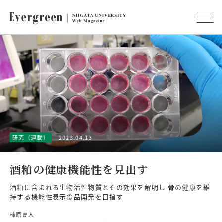
研究（連載）
2023.04.13
酒粕の健康機能性を見出す
酒粕に含まれる生物活性物質とその効果を解明し 骨の健康を維
持する機能性表示食品開発を目指す
柿原嘉人