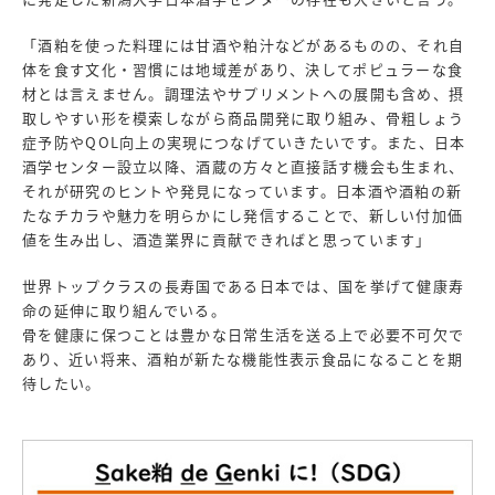
「酒粕を使った料理には甘酒や粕汁などがあるものの、それ自
体を食す文化・習慣には地域差があり、決してポピュラーな食
材とは言えません。調理法やサプリメントへの展開も含め、摂
取しやすい形を模索しながら商品開発に取り組み、骨粗しょう
症予防やQOL向上の実現につなげていきたいです。また、日本
酒学センター設立以降、酒蔵の方々と直接話す機会も生まれ、
それが研究のヒントや発見になっています。日本酒や酒粕の新
たなチカラや魅力を明らかにし発信することで、新しい付加価
値を生み出し、酒造業界に貢献できればと思っています」
世界トップクラスの長寿国である日本では、国を挙げて健康寿
命の延伸に取り組んでいる。
骨を健康に保つことは豊かな日常生活を送る上で必要不可欠で
あり、近い将来、酒粕が新たな機能性表示食品になることを期
待したい。