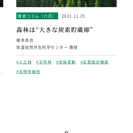
教員コラム（六花）
2021.11.25
森林は“大きな炭素貯蔵庫”
梶本卓也
佐渡自然共生科学センター 教授
#人工林
#天然林
#気候変動
#炭素固定機能
#生物多様性