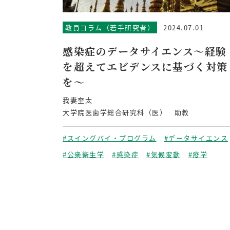
教員コラム（若手研究者）
2024.07.01
感染症のデータサイエンス〜経験
を超えてエビデンスに基づく対策
を〜
我妻奎太
大学院医歯学総合研究科（医） 助教
#スイングバイ・プログラム
#データサイエンス
#公衆衛生学
#感染症
#気候変動
#疫学