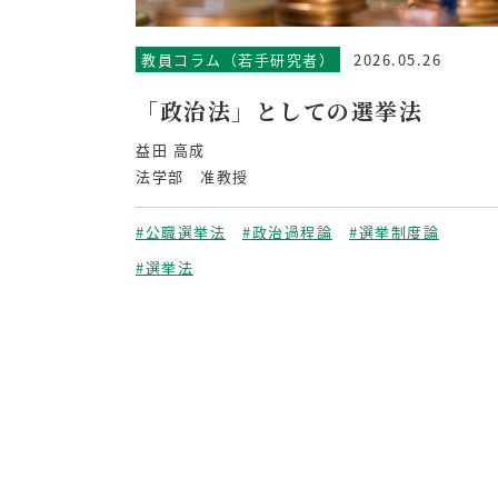
教員コラム（若手研究者）
2026.05.26
「政治法」としての選挙法
益田 高成
法学部 准教授
#公職選挙法
#政治過程論
#選挙制度論
#選挙法