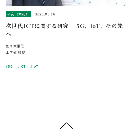
研究（六花）
2022.03.16
次世代ICTに関する研究 －5G、IoT、その先
へ－
佐々木重信
工学部 教授
#5G
#ICT
#IoT