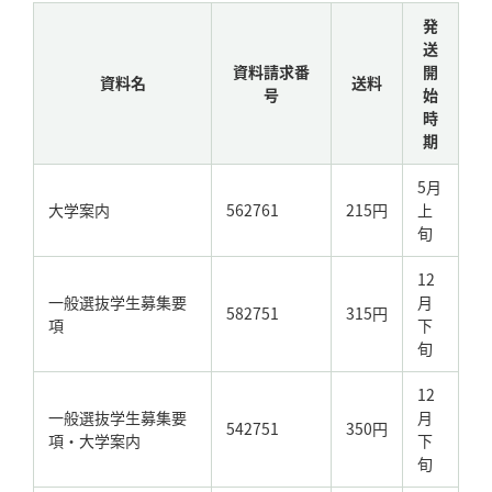
発
送
資料請求番
開
資料名
送料
号
始
時
期
5月
大学案内
562761
215円
上
旬
12
一般選抜学生募集要
月
582751
315円
項
下
旬
12
一般選抜学生募集要
月
542751
350円
項・大学案内
下
旬