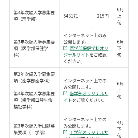
6月
第3年次編入学募集要
543171
215円
上
項（理学部）
旬
インターネット上のみ
第3年次編入学募集要
公開します。
6月
項（医学部保健学
医学部保健学科オリ
下
科）
ジナルサイト
をご確認
旬
ください。
第2年次編入学募集要
項（歯学部歯学科）
インターネット上での
6月
み公開します。
上
第3年次編入学募集要
歯学部オリジナルサ
旬
項（歯学部口腔生命
イト
をご覧ください。
福祉学科）
インターネット上での
4月
第3年次編入学出願募
み公開します。
下
集要項（工学部）
工学部オリジナルサ
旬