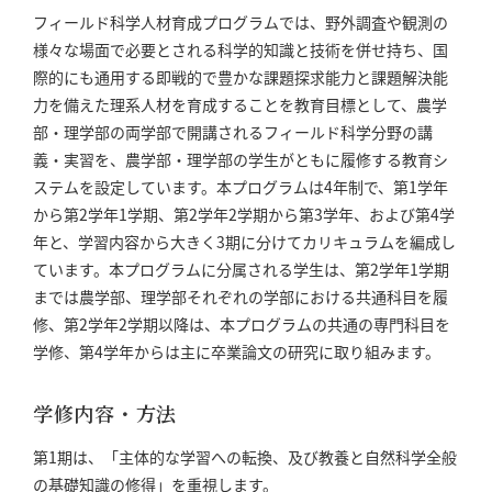
フィールド科学人材育成プログラムでは、野外調査や観測の
様々な場面で必要とされる科学的知識と技術を併せ持ち、国
際的にも通用する即戦的で豊かな課題探求能力と課題解決能
力を備えた理系人材を育成することを教育目標として、農学
部・理学部の両学部で開講されるフィールド科学分野の講
義・実習を、農学部・理学部の学生がともに履修する教育シ
ステムを設定しています。本プログラムは4年制で、第1学年
から第2学年1学期、第2学年2学期から第3学年、および第4学
年と、学習内容から大きく3期に分けてカリキュラムを編成し
ています。本プログラムに分属される学生は、第2学年1学期
までは農学部、理学部それぞれの学部における共通科目を履
修、第2学年2学期以降は、本プログラムの共通の専門科目を
学修、第4学年からは主に卒業論文の研究に取り組みます。
学修内容・方法
第1期は、「主体的な学習への転換、及び教養と自然科学全般
の基礎知識の修得」を重視します。