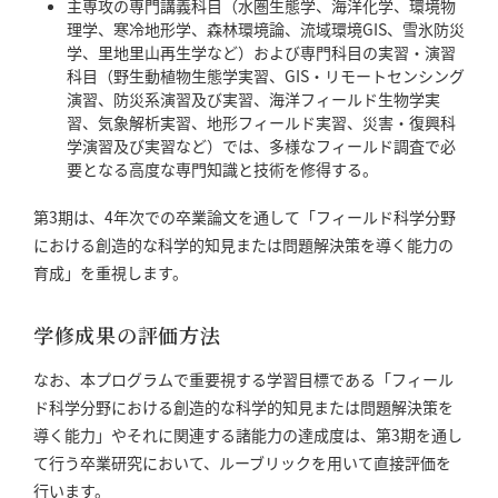
主専攻の専門講義科目（水圏生態学、海洋化学、環境物
理学、寒冷地形学、森林環境論、流域環境GIS、雪氷防災
学、里地里山再生学など）および専門科目の実習・演習
科目（野生動植物生態学実習、GIS・リモートセンシング
演習、防災系演習及び実習、海洋フィールド生物学実
習、気象解析実習、地形フィールド実習、災害・復興科
学演習及び実習など）では、多様なフィールド調査で必
要となる高度な専門知識と技術を修得する。
第3期は、4年次での卒業論文を通して「フィールド科学分野
における創造的な科学的知見または問題解決策を導く能力の
育成」を重視します。
学修成果の評価方法
なお、本プログラムで重要視する学習目標である「フィール
ド科学分野における創造的な科学的知見または問題解決策を
導く能力」やそれに関連する諸能力の達成度は、第3期を通し
て行う卒業研究において、ルーブリックを用いて直接評価を
行います。