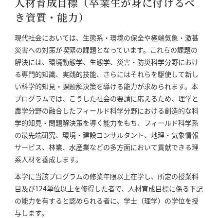
人材育成目標（卒業生が身に付けるべ
き資質・能力）
現代社会においては、生態系・環境の保全や極端気象・激甚
災害への対策が喫緊の課題となっています。これらの課題の
解決には、環境動態学、生態学、災害・防災科学分野におけ
る専門的知識、実践的技能、さらにはそれらを駆使して新し
い科学的知見・課題解決策を導ける能力が求められます。本
プログラムでは、こうした社会の要請に応えるため、理学と
農学分野の融合したフィールド科学分野における創造的な科
学的知見・問題解決策を導く能力をもち、フィールド科学系
の最先端研究、環境・建設コンサルタント、地理・気象情報
サービス、林業、水産業などの多方面において貢献できる理
系人材を養成します。
本学に当該プログラムの修業年限以上在学し、所定の授業科
目及び124単位以上を修得した者で、人材育成目標に係る下記
の能力を有すると認められる者に、学士（理学）の学位を授
与します。