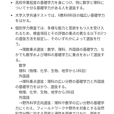
高校卒業程度の基礎学力を身につけ、特に数学と理科に
ついて十分な基礎学力がある人を選抜する。
大学入学共通テストでは、6教科8科目の幅広い基礎学力
をはかる。
個別学力検査では、多様な能力と意欲をもつ人を受け入
れるため、検査項目とその評価の重点の異なる以下の3つ
の選抜方法を設定し、そのいずれかによって選抜を行
う。
→理数重点選抜：数学、理科、外国語の基礎学力、な
かでも数学および理科の基礎学力に重点をおいて選抜す
る。
数学
理科（物理、化学、生物、地学から1科目）
外国語
→理科重点選抜：理科の広い分野の基礎学力と外国語
の基礎学力をはかり、選抜する。
物理、化学、生物、地学から2科目
外国語
→野外科学志向選抜：理科や数学の広い分野の基礎学
力にくわえ、フィールドワークや野外を対象とする自然
科学分野に対する意欲と適性を面接ではかり、選抜す