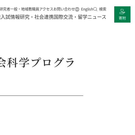
研究者
一般・地域
教職員
アクセス
お問い合わせ
English
検索
職
入試情報
研究・社会連携
国際交流・留学
ニュース
寄附
会科学プログラ