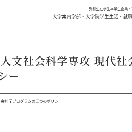
受験生
在学生
卒業生
企業・
大学案内
学部・大学院
学生生活・就
 人文社会科学専攻 現代社
シー
社会科学プログラムの三つのポリシー