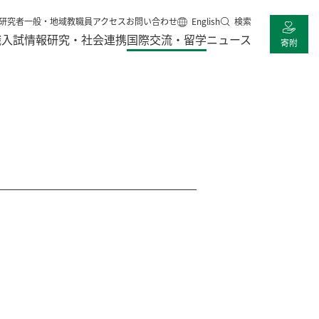
研究者
一般・地域
教職員
アクセス
お問い合わせ
English
検索
職
入試情報
研究・社会連携
国際交流・留学
ニュース
寄附