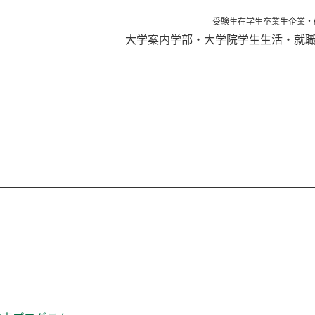
受験生
在学生
卒業生
企業・
大学案内
学部・大学院
学生生活・就