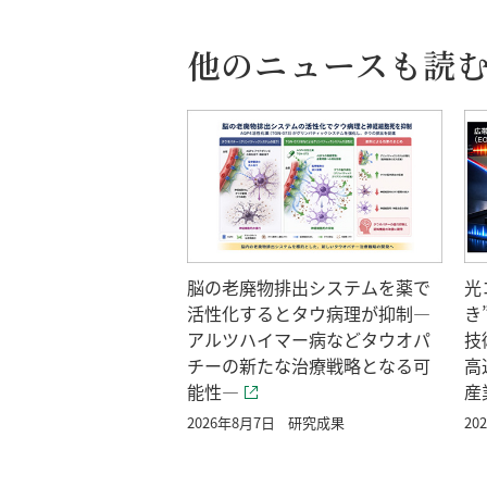
他のニュースも読
脳の老廃物排出システムを薬で
光
活性化するとタウ病理が抑制―
き
アルツハイマー病などタウオパ
技
チーの新たな治療戦略となる可
高
能性―
産
2026年8月7日
研究成果
20