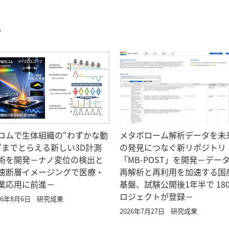
む
コムで生体組織の“わずかな動
メタボローム解析データを未
”までとらえる新しい3D計測
の発見につなぐ新リポジトリ
術を開発－ナノ変位の検出と
「MB-POST」を開発－デー
速断層イメージングで医療・
再解析と再利用を加速する国
業応用に前進－
基盤、試験公開後1年半で 18
ロジェクトが登録－
26年8月6日
研究成果
2026年7月27日
研究成果