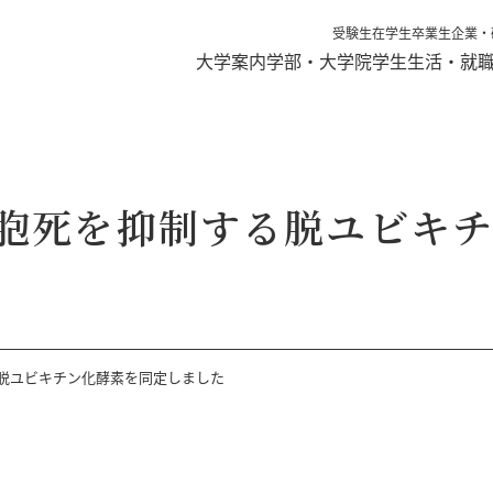
受験生
在学生
卒業生
企業・
大学案内
学部・大学院
学生生活・就
胞死を抑制する脱ユビキチ
脱ユビキチン化酵素を同定しました