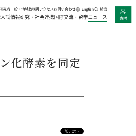
研究者
一般・地域
教職員
アクセス
お問い合わせ
English
検索
職
入試情報
研究・社会連携
国際交流・留学
ニュース
寄附
ン化酵素を同定