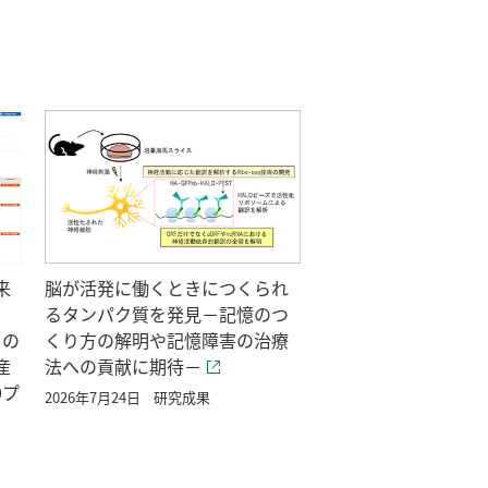
来
脳が活発に働くときにつくられ
るタンパク質を発見－記憶のつ
タの
くり方の解明や記憶障害の治療
産
法への貢献に期待－
0プ
2026年7月24日
研究成果