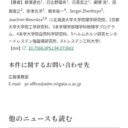
1
1
1
1
【著者】柳澤達也
、日比野瑠央
、日髙宏之
、網塚 浩
、田
2
3
4
5
嶌俊之
、赤津光洋
、根本祐一
、Sergei Zherlitsyn
、
5,6
Joachim Wosnitza
（1北海道大学大学院理学研究院、2京都
大学大学院工学研究科、3本学理学部理学科物理学プログラ
ム、4本学大学院自然科学研究科、5ヘルムホルツ研究センタ
ードレスデン強磁場研究所、6ドレスデン工科大学）
【doi】
10.7566/JPSJ.94.073602
本件に関するお問い合わせ先
広報事務室
E-mail pr-office@adm.niigata-u.ac.jp
他のニュースも読む