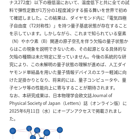
ナス272度）以下の極低温において、温度低下と共に全ての試
料で弾性定数が1万分の1程度減少する振る舞いを世界で初め
て確認しました。この結果は、ダイヤモンド内に「電気四極
子自由度（T2対称性）」を持つ量子基底状態が存在すること
を示しています。しかしながら、これまで知られている窒素
（N）やホウ素（B）関連の原子空孔を伴う欠陥の量子状態か
らはこの現象を説明できないため、その起源となる具体的な
欠陥の種類は未だ特定に至っていません。今後の系統的な研
究により、この未解明の量子状態の理解が進めば、人工ダイ
ヤモンド単結晶を用いた量子情報デバイスのエラー軽減に向
けた足掛かりとなり、将来的には、量子コンピュータや、量
子センサ等の性能向上に寄与することが期待されます。
なお、本研究成果は、日本物理学会欧文誌Journal of
Physical Society of Japan（Letters）誌（オンライン版）に
2025年6月11日（水）にオープンアクセスで掲載されまし
た。