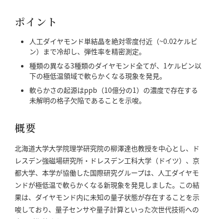
ポイント
人工ダイヤモンド単結晶を絶対零度付近（~0.02ケルビ
ン）まで冷却し、弾性率を精密測定。
種類の異なる3種類のダイヤモンド全てが、1ケルビン以
下の極低温領域で軟らかくなる現象を発見。
軟らかさの起源はppb（10億分の1）の濃度で存在する
未解明の格子欠陥であることを示唆。
概要
北海道大学大学院理学研究院の柳澤達也教授を中心とし、ド
レスデン強磁場研究所・ドレスデン工科大学（ドイツ）、京
都大学、本学が協働した国際研究グループは、人工ダイヤモ
ンドが極低温で軟らかくなる新現象を発見しました。この結
果は、ダイヤモンド内に未知の量子状態が存在することを示
唆しており、量子センサや量子計算といった次世代技術への