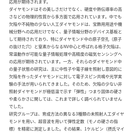
応用が期待されます。
ダイヤモンドはその美しさだけでなく、硬度や熱伝導率の高
さなどの物理的性質から多方面で応用されています。中でも
欠陥や不純物の少ない人工ダイヤモンドは、宝飾用用途や機
械分野への応用だけでなく、量子情報分野のデバイス基板と
して期待されており、特にダイヤモンド中の原子空孔（原子
の抜けた穴）と窒素からなるNV中心と呼ばれる格子欠陥は、
常温動作が可能な量子情報処理や高精度の磁気センシングへ
の応用が期待されています。一方、それらのダイヤモンド中
の量子状態の研究は、主に中性子や電子線を照射し意図的に
欠陥を作ったダイヤモンドに対して電子スピン共鳴や光学実
験の手法が用いられてきました。そのため、欠陥の少ない非
照射ダイヤモンドが極低温で示す「弾性」つまり固体の硬さ
や柔らかさに関しては、これまで詳しく調べられていません
でした。
研究グループは、育成方法の異なる3種類の未照射人工ダイヤ
モンドを用い、超音波を用いて弾性定数（モノの硬さの指
標）を精密に測定しました。その結果、1ケルビン（摂氏マイ