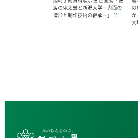
旭町学術資料展示館 企画展「佐
旭
渡の鬼太鼓と新潟大学－鬼面の
の
造形と制作技術の継承－」
か
大