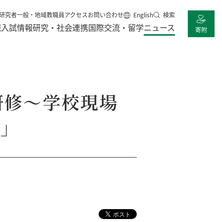
研究者
一般・地域
教職員
アクセス
お問い合わせ
English
検索
職
入試情報
研究・社会連携
国際交流・留学
ニュース
寄附
研修～学校現場
～」
」