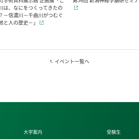
町学術資料展示館 企画展「こ
第56回 新潟神経学脳研セミ
川は、なにをつくってきたの
？－信濃川－千曲川がつむぐ
地と人の歴史－」
イベント一覧へ
大学案内
受験生