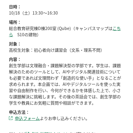
日時：
10/18（土）13:30～16:30
場所：
総合教育研究棟D棟200室 (Qube)（キャンパスマップは
こち
ら
S10の建物）
対象：
高校生対象：初心者向け講習会（文系・理系不問）
内容：
創生学部は文理融合・課題解決型の学部です。学生は、課題
解決のためのツールとして、AIやデジタル関連技術について
も必要であれば文理問わず「創造的な使い手」となることが
求められます。本企画では、AIやデジタルツールを使った実
習や自由制作を行い、今何ができるかを体感した上で、小さ
な課題解決に挑戦します。その後の茶話会では、創生学部の
学生や教員にお気軽に質問や相談ができます。
申込方法：
申込フォーム
よりお申し込みください。