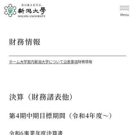
Menu
財務情報
ホーム
大学案内
新潟大学について
公表事項
財務情報
決算（財務諸表他）
第4期中期目標期間（令和4年度～）
令和6事業年度決算書