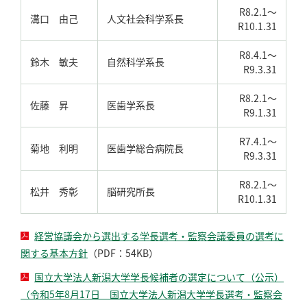
R8.2.1～
溝口 由己
人文社会科学系長
R10.1.31
R8.4.1～
鈴木 敏夫
自然科学系長
R9.3.31
R8.2.1～
佐藤 昇
医歯学系長
R9.1.31
R7.4.1～
菊地 利明
医歯学総合病院長
R9.3.31
R8.2.1～
松井 秀彰
脳研究所長
R10.1.31
経営協議会から選出する学長選考・監察会議委員の選考に
関する基本方針
（PDF：54KB）
国立大学法人新潟大学学長候補者の選定について（公示）
（令和5年8月17日 国立大学法人新潟大学学長選考・監察会