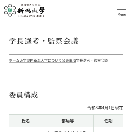
Menu
学長選考・監察会議
ホーム
大学案内
新潟大学について
公表事項
学長選考・監察会議
委員構成
令和8年4月1日現在
氏名
部局等
任期