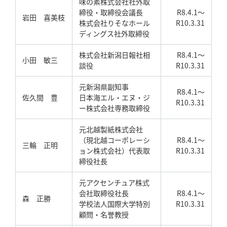
味の素株式会社社外取
締役・取締役会議長
R8.4.1～
岩田 喜美枝
株式会社りそなホール
R10.3.31
ディングス社外取締役
株式会社新潟日報社相
R8.4.1～
小田 敏三
談役
R10.3.31
元新潟県副知事
R8.4.1～
佐久間 豊
日本海エル・エヌ・ジ
R10.3.31
ー株式会社専務取締役
元北越製紙株式会社
（現北越コーポレーシ
R8.4.1～
三輪 正明
ョン株式会社）代表取
R10.3.31
締役社長
元アクセンチュア株式
会社取締役社長
R8.4.1～
森 正勝
学校法人国際大学特別
R10.3.31
顧問・名誉教授