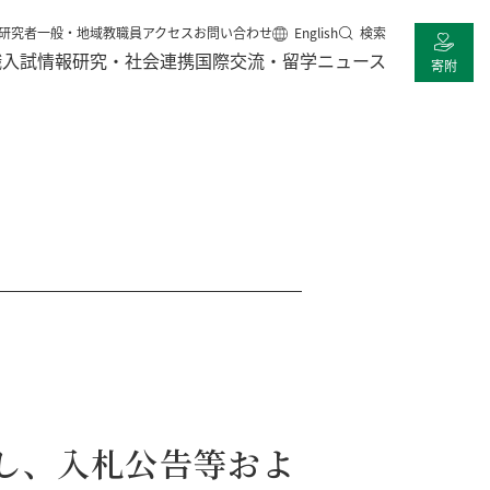
研究者
一般・地域
教職員
アクセス
お問い合わせ
English
検索
職
入試情報
研究・社会連携
国際交流・留学
ニュース
寄附
し、入札公告等およ