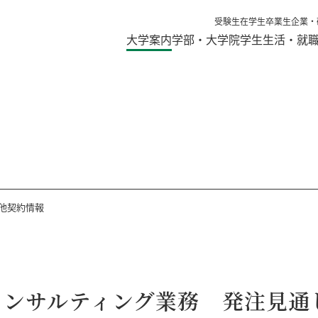
受験生
在学生
卒業生
企業・
大学案内
学部・大学院
学生生活・就
他契約情報
コンサルティング業務 発注見通