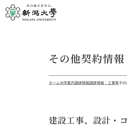
その他契約情報
ホーム
大学案内
調達情報
調達情報：工事等
その
建設工事、設計・