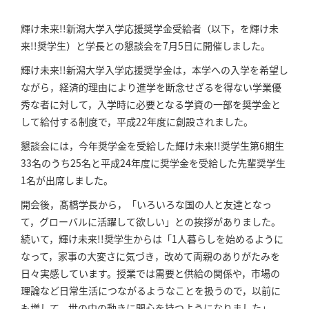
輝け未来!!新潟大学入学応援奨学金受給者（以下，を輝け未
来!!奨学生）と学長との懇談会を7月5日に開催しました。
輝け未来!!新潟大学入学応援奨学金は，本学への入学を希望し
ながら，経済的理由により進学を断念せざるを得ない学業優
秀な者に対して，入学時に必要となる学資の一部を奨学金と
して給付する制度で，平成22年度に創設されました。
懇談会には，今年奨学金を受給した輝け未来!!奨学生第6期生
33名のうち25名と平成24年度に奨学金を受給した先輩奨学生
1名が出席しました。
開会後，髙橋学長から，「いろいろな国の人と友達となっ
て，グローバルに活躍して欲しい」との挨拶がありました。
続いて，輝け未来!!奨学生からは「1人暮らしを始めるように
なって，家事の大変さに気づき，改めて両親のありがたみを
日々実感しています。授業では需要と供給の関係や，市場の
理論など日常生活につながるようなことを扱うので，以前に
も増して，世の中の動きに関心を持つようになりました」