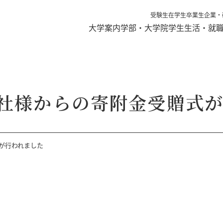
受験生
在学生
卒業生
企業・
大学案内
学部・大学院
学生生活・就
社様からの寄附金受贈式
が行われました