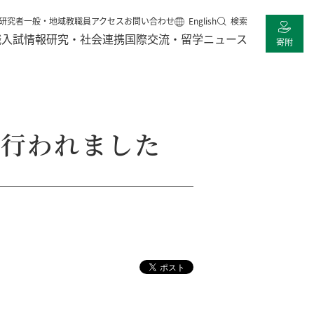
研究者
一般・地域
教職員
アクセス
お問い合わせ
English
検索
職
入試情報
研究・社会連携
国際交流・留学
ニュース
寄附
が行われました