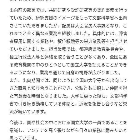
出向前の部署では、共同研究や受託研究等の契約事務を行っ
ていたため、研究支援のイメージをもって文部科学省へ出向
させていただきましたが、配属は大臣官房人事課となり、こ
れまでと全く異なる業務を経験しました。具体的には、障害
者雇用に関する業務や、叙位叙勲等の栄典業務等を担当させ
ていただきました。担当業務では、都道府県教育委員会や、
独立行政法人等と連絡を取り合うことが多くあり、全国にあ
る教育機関の中のひとつとして国立大学を捉えることができ
るようになり、業務を通じて自身の視野が広がりました。
また、出向期間では、同じように全国の大学等から出向して
きた職員と知り合うことができ、公私ともに親しい仲間を得
た有意義な時間となりました。大学に戻った後も、文部科学
省で引き続き勤務している仲間と、近況を報告し合うなど交
流が続いています。
今後は、国や社会の中における国立大学の一員であることを
意識し、アンテナを高く張りながら日々の業務に励みたいと
思っています。