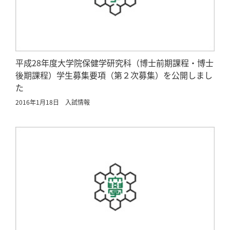
平成28年度大学院保健学研究科（博士前期課程・博士
後期課程）学生募集要項（第２次募集）を公開しまし
た
2016年1月18日
入試情報