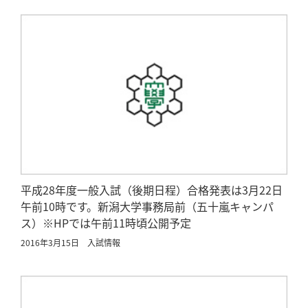
平成28年度一般入試（後期日程）合格発表は3月22日
午前10時です。新潟大学事務局前（五十嵐キャンパ
ス）※HPでは午前11時頃公開予定
2016年3月15日
入試情報