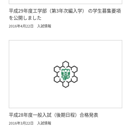
平成29年度工学部（第3年次編入学） の学生募集要項
を公開しました
2016年4月22日
入試情報
平成28年度一般入試（後期日程）合格発表
2016年3月22日
入試情報