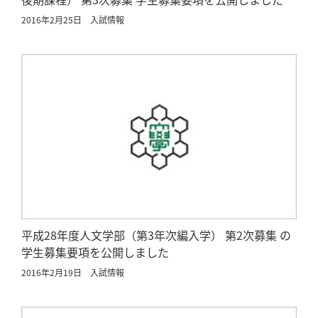
2016年2月25日
入試情報
平成28年度人文学部（第3年次編入学） 第2次募集 の
学生募集要項を公開しました
2016年2月19日
入試情報