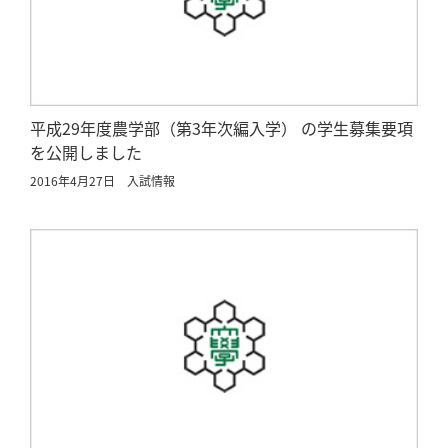
平成29年度農学部（第3年次編入学） の学生募集要項
を公開しました
2016年4月27日
入試情報