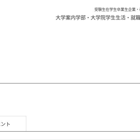
受験生
在学生
卒業生
企業・
大学案内
学部・大学院
学生生活・就
ベント