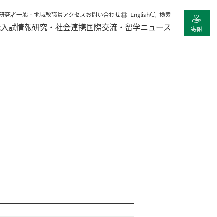
研究者
一般・地域
教職員
アクセス
お問い合わせ
English
検索
職
入試情報
研究・社会連携
国際交流・留学
ニュース
寄附