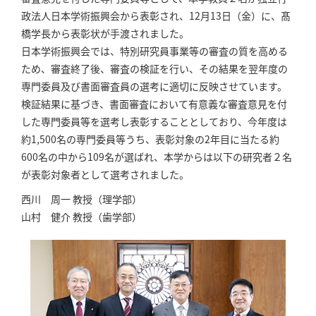
政法人日本学術振興会から表彰され、12月13日（金）に、髙
橋学長から表彰状が手渡されました。
日本学術振興会では、特別研究員事業等の審査の質を高める
ため、審査終了後、審査の検証を行い、その結果を翌年度の
専門委員及び書面審査員の選考に適切に反映させています。
検証結果に基づき、書面審査において有意義な審査意見を付
した専門委員等を選考し表彰することとしており、今年度は
約1,500名の専門委員等うち、表彰対象の2年目に当たる約
600名の中から109名が選ばれ、本学からは以下の研究者２名
が表彰対象者として選考されました。
西川 周一 教授（理学部）
山村 健介 教授（歯学部）