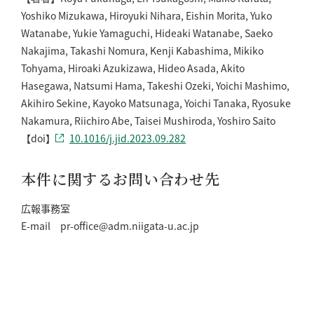
Yoshiko Mizukawa, Hiroyuki Nihara, Eishin Morita, Yuko
Watanabe, Yukie Yamaguchi, Hideaki Watanabe, Saeko
Nakajima, Takashi Nomura, Kenji Kabashima, Mikiko
Tohyama, Hiroaki Azukizawa, Hideo Asada, Akito
Hasegawa, Natsumi Hama, Takeshi Ozeki, Yoichi Mashimo,
Akihiro Sekine, Kayoko Matsunaga, Yoichi Tanaka, Ryosuke
Nakamura, Riichiro Abe, Taisei Mushiroda, Yoshiro Saito
【doi】
10.1016/j.jid.2023.09.282
本件に関するお問い合わせ先
広報事務室
E-mail pr-office@adm.niigata-u.ac.jp