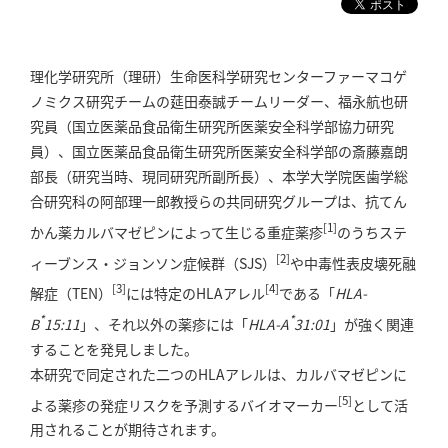
理化学研究所（理研）生命医科学研究センターファーマコゲ
ノミクス研究チームの莚田泰誠チームリーダー、福永航也研
究員（国立医薬品食品衛生研究所医薬安全科学部協力研究
員）、国立医薬品食品衛生研究所医薬安全科学部の斎藤嘉朗
部長（研究当時、現同研究所副所長）、本学大学院医歯学総
合研究科の阿部理一郎教授らの共同研究グループは、抗てん
[1]
かん薬カルバマゼピンによって生じる重症薬疹
のうちステ
[2]
ィーブンス・ジョンソン症候群（SJS）
や中毒性表皮壊死融
[3]
[4]
解症（TEN）
には特定のHLAアレル
である「
HLA-
*
*
B
15:11
」、それ以外の薬疹には「
HLA-A
31:01
」が強く関連
することを発見しました。
本研究で同定された二つのHLAアレルは、カルバマゼピンに
[5]
よる薬疹の発症リスクを予測するバイオマーカー
として活
用されることが期待されます。