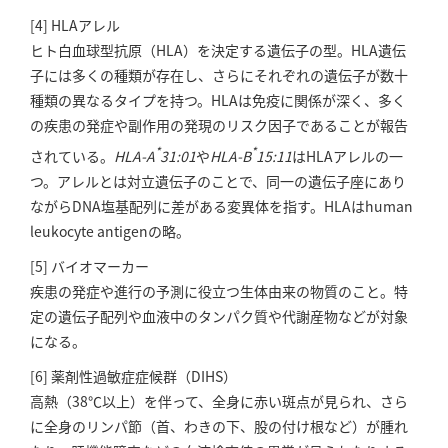
[4] HLAアレル
ヒト白血球型抗原（HLA）を決定する遺伝子の型。HLA遺伝
子には多くの種類が存在し、さらにそれぞれの遺伝子が数十
種類の異なるタイプを持つ。HLAは免疫に関係が深く、多く
の疾患の発症や副作用の発現のリスク因子であることが報告
*
*
されている。
HLA-A
31:01
や
HLA-B
15:11
はHLAアレルの一
つ。アレルとは対立遺伝子のことで、同一の遺伝子座にあり
ながらDNA塩基配列に差がある変異体を指す。HLAはhuman
leukocyte antigenの略。
[5] バイオマーカー
疾患の発症や進行の予測に役立つ生体由来の物質のこと。特
定の遺伝子配列や血液中のタンパク質や代謝産物などが対象
になる。
[6] 薬剤性過敏症症候群（DIHS）
高熱（38℃以上）を伴って、全身に赤い斑点が見られ、さら
に全身のリンパ節（首、わきの下、股の付け根など）が腫れ