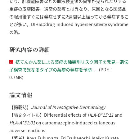
たり、肝機能障害などの血液検査値の異常が見られたりする
重症の皮膚障害。通常の薬疹とは異なり、原因となる医薬品
の服用後すぐには発症せずに2週間以上経ってから発症するこ
とが多い。DIHSはdrug-induced hypersensitivity syndrome
の略。
研究内容の詳細
抗てんかん薬による薬疹の種類別リスク因子を発見－遺伝
子検査で異なるタイプの薬疹の発症を予防－
（PDF：
0.7MB）
論文情報
【掲載誌】
Journal of Investigative Dermatology
【論文タイトル】Differential effects of
HLA-B*15:11
and
HLA-A*31:01
on carbamazepine-induced cutaneous
adverse reactions
【著者】Koya Fukunaga, Eri Tsukagoshi, Maiko Kurata,