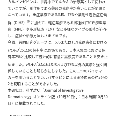
カルバマゼピンは、世界中でてんかんの治療薬として使われ
ていますが、副作用である薬疹の発症率が高いことが問題と
なっています。重症薬疹であるSJS、TENや薬剤性過敏症症候
[6]
群（DIHS）
に加えて、軽症薬疹である播種状紅斑丘疹型薬
疹（MPE）や多形紅斑（EM）など多様なタイプの薬疹が存在
し、症状や治療方法もさまざまです。
今回、共同研究グループは、SJSまたはTEN発症患者における
*
HLA-B
15:11
の保有率は29％であり、日本人集団における保
有率2％と比較して統計的に有意に高頻度であることを突き止
*
めました。
HLA-A
31:01
はSJSおよびTEN以外の薬疹と強く関
係していることも明らかにしました。この二つのバイオマー
カーを用いることでカルバマゼピンによる薬疹患者の約3分の
2を説明することができました。
本研究は、科学雑誌「Journal of Investigative
Dermatology」オンライン版（10月30日付：日本時間10月30
日）に掲載されました。