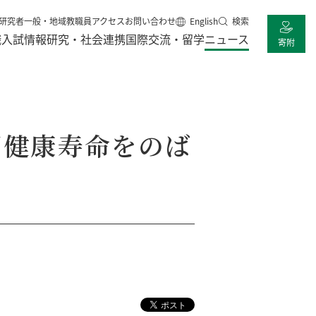
研究者
一般・地域
教職員
アクセス
お問い合わせ
English
検索
職
入試情報
研究・社会連携
国際交流・留学
ニュース
寄附
回健康寿命をのば