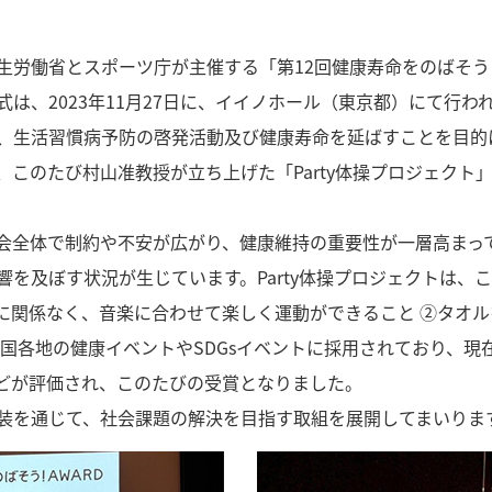
生労働省とスポーツ庁が主催する「第12回健康寿命をのばそ
は、2023年11月27日に、イイノホール（東京都）にて行わ
、生活習慣病予防の啓発活動及び健康寿命を延ばすことを目的
、このたび村山准教授が立ち上げた「Party体操プロジェクト
会全体で制約や不安が広がり、健康維持の重要性が一層高まっ
を及ぼす状況が生じています。Party体操プロジェクトは、
に関係なく、音楽に合わせて楽しく運動ができること ②タオ
国各地の健康イベントやSDGsイベントに採用されており、現在
どが評価され、このたびの受賞となりました。
装を通じて、社会課題の解決を目指す取組を展開してまいりま