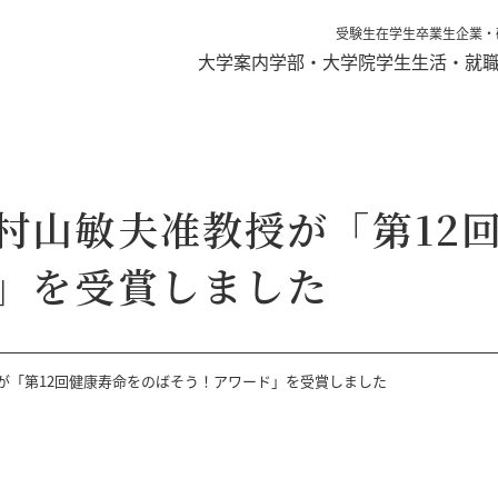
受験生
在学生
卒業生
企業・
大学案内
学部・大学院
学生生活・就
村山敏夫准教授が「第12
」を受賞しました
が「第12回健康寿命をのばそう！アワード」を受賞しました