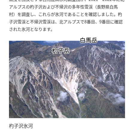
アルプスの杓子沢および不帰沢の多年性雪渓（長野県白馬
村）を調査し、これらが氷河であることを確認しました。杓
子沢雪渓と不帰沢雪渓は、北アルプスで8番目、9番目に確認
された氷河となります。
杓子沢氷河