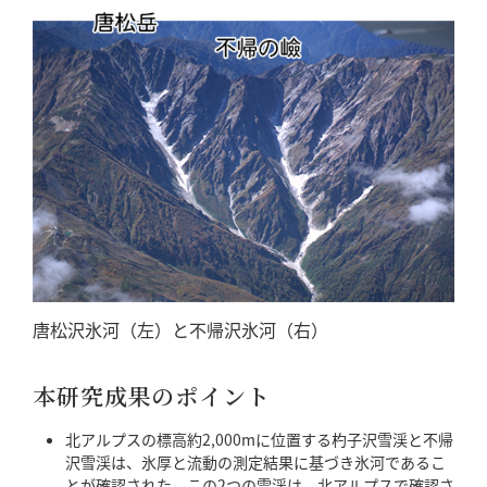
唐松沢氷河（左）と不帰沢氷河（右）
本研究成果のポイント
北アルプスの標高約2,000mに位置する杓子沢雪渓と不帰
沢雪渓は、氷厚と流動の測定結果に基づき氷河であるこ
とが確認された。この2つの雪渓は、北アルプスで確認さ