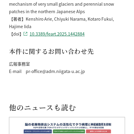
mechanism of very small glaciers and perennial snow
patches in the northern Japanese Alps
【著者】Kenshiro Arie, Chiyuki Narama, Kotaro Fukui,
Hajime Iida
【doi】
10.3389/feart.2025.1442884
本件に関するお問い合わせ先
広報事務室
E-mail pr-office@adm.niigata-u.ac.jp
他のニュースも読む