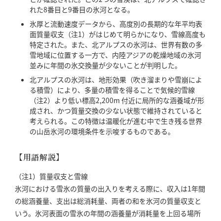
れた8番目と9番目の氷河となる。
氷厚と流動速度データから、高度別の長期的な年平均表
面質量収支（注1）がはじめて明らかになり、雪線高度も
特定された。また、北アルプスの氷河は、世界有数の多
雪地域に位置する一方で、内陸アジアの乾燥地域の氷河
並みに年間の氷交換量が少ないことが判明した。
北アルプスの氷河は、地形効果（吹き溜まりや雪崩によ
る積雪）により、多量の積雪を得ることで気候的雪線
（注2）より低い標高2,200m 付近に局所的な涵養域が形
成され、かつ質量交換の少ない状態で維持されていると
考えられる。この特徴は温暖化が進む中で生き残る世界
の山岳氷河の環境条件を示唆するものである。
【用語解説】
（注1）質量収支と雪線
氷河における雪氷の質量の出入りを考える際に、収入は1年間
の総涵養量、支出は総消耗量、両者の和を氷河の質量収支と
いう。氷河表面の雪氷の年間の涵養量が消耗量を上回る場所