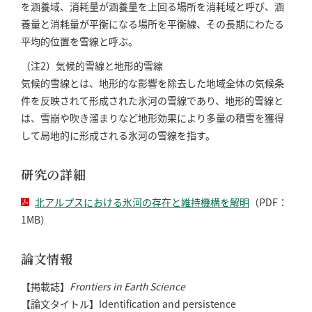
を涵養域、消耗量が涵養量を上回る場所を消耗域と呼び、涵
養量と消耗量が平衡になる場所を平衡線、その長期にわたる
平均的位置を雪線と呼ぶ。
（注2）気候的雪線と地形的雪線
気候的雪線とは、地形的な影響を除去した地域全体の気候条
件を反映されて形成された氷河の雪線であり、地形的雪線と
は、雪崩や吹き溜まりなど地形効果により多量の積雪を獲得
して局地的に形成される氷河の雪線を指す。
研究の詳細
北アルプスにおける氷河の存在と維持機構を解明
（PDF：
1MB）
論文情報
【掲載誌】
Frontiers in Earth Science
【論文タイトル】Identification and persistence