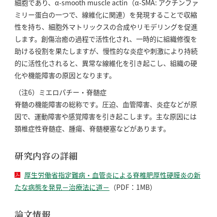
細胞であり、α-smooth muscle actin（α-SMA: アクチンファ
ミリー蛋白の一つで、線維化に関連）を発現することで収縮
性を持ち、細胞外マトリックスの合成やリモデリングを促進
します。創傷治癒の過程で活性化され、一時的に組織修復を
助ける役割を果たしますが、慢性的な炎症や刺激により持続
的に活性化されると、異常な線維化を引き起こし、組織の硬
化や機能障害の原因となります。
（注6）ミエロパチー・脊髄症
脊髄の機能障害の総称です。圧迫、血管障害、炎症などが原
因で、運動障害や感覚障害を引き起こします。主な原因には
頚椎症性脊髄症、腫瘍、脊髄梗塞などがあります。
研究内容の詳細
厚生労働省指定難病・血管炎による脊椎肥厚性硬膜炎の新
たな病態を発見－治療法に道－
（PDF：1MB）
論文情報