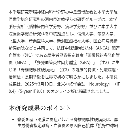
本学脳研究所脳神経内科学分野の中島章博助教と本学大学院
医歯学総合研究科の河内泉准教授らの研究グループは、本学
脳研究所（脳神経内科学分野、病理学分野）並びに本学大学
院医歯学総合研究科を中核拠点とし、信州大学、帝京大学、
北里大学、産業医科大学、新潟医療福祉大学、国立病院機構
新潟病院などと共同して、抗好中球細胞質抗体（ANCA）関連
血管炎（注1）である厚生労働省指定難病「顕微鏡的多発血管
炎（MPA）」「多発血管炎性肉芽腫症（GPA）」（注2）に生
じる「脊椎肥厚性硬膜炎」（注3）の臨床的特徴・免疫病態・
治療法・長期予後を世界で初めて明らかにしました。本研究
成果は、2025年3月19日、北米神経学会誌「Neurology」（IF
8.4)（5-year IF 9.0）のオンライン版に掲載されました。
本研究成果のポイント
脊髄を覆う硬膜に炎症が起こる脊椎肥厚性硬膜炎は、厚
生労働省指定難病・血管炎の原因自己抗体「抗好中球細