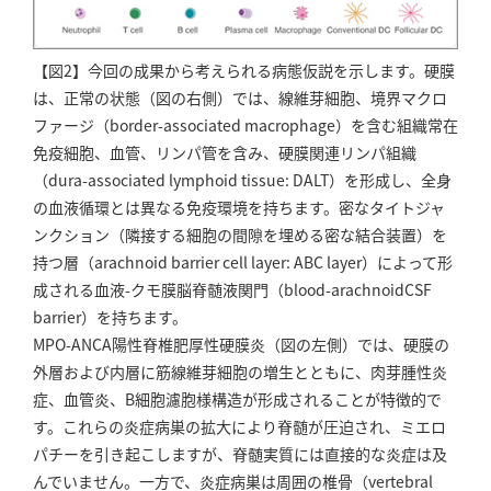
【図2】今回の成果から考えられる病態仮説を示します。硬膜
は、正常の状態（図の右側）では、線維芽細胞、境界マクロ
ファージ（border-associated macrophage）を含む組織常在
免疫細胞、血管、リンパ管を含み、硬膜関連リンパ組織
（dura-associated lymphoid tissue: DALT）を形成し、全身
の血液循環とは異なる免疫環境を持ちます。密なタイトジャ
ンクション（隣接する細胞の間隙を埋める密な結合装置）を
持つ層（arachnoid barrier cell layer: ABC layer）によって形
成される血液-クモ膜脳脊髄液関門（blood-arachnoidCSF
barrier）を持ちます。
MPO-ANCA陽性脊椎肥厚性硬膜炎（図の左側）では、硬膜の
外層および内層に筋線維芽細胞の増生とともに、肉芽腫性炎
症、血管炎、B細胞濾胞様構造が形成されることが特徴的で
す。これらの炎症病巣の拡大により脊髄が圧迫され、ミエロ
パチーを引き起こしますが、脊髄実質には直接的な炎症は及
んでいません。一方で、炎症病巣は周囲の椎骨（vertebral