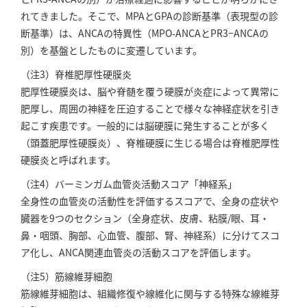
れてきました。そこで、MPAとGPAの診断基準（表現型の診
断基準）は、ANCAの特異性（MPO-ANCAとPR3−ANCAの
別）を基盤としたものに変遷しています。
（注3）脊椎肥厚性硬膜炎
肥厚性硬膜炎は、脳や脊髄を覆う硬膜が炎症によって異常に
肥厚し、周囲の神経を圧迫することで様々な神経症状を引き
起こす疾患です。一般的には脳硬膜に発生することが多く
（頭蓋肥厚性硬膜炎）、脊椎硬膜に生じる場合は脊椎肥厚性
硬膜炎と呼ばれます。
（注4）バーミンガム血管炎活動スコア「神経系」
全身性の血管炎の活動性を評価するスコアで、全身の症状や
臓器を9つのセクション（全身症状、皮膚、粘膜/眼、耳・
鼻・咽頭、胸部、心血管、腹部、腎、神経系）に分けてスコ
ア化し、ANCA関連血管炎の活動スコアを評価します。
（注5）筋線維芽細胞
筋線維芽細胞は、組織修復や線維化に関与する特殊な線維芽