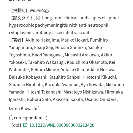
【掲載誌】
Neurology
【論文タイトル】Long-term clinical landscapes of spinal
hypertrophic pachymeningitis with anti-neutrophil
cytoplasmic antibody-associated vasculitis
【著者】Akihiro Nakajima, Mariko Hokari, Fumihiro
Yanagimura, Etsuji Saji, Hiroshi Shimizu, Yasuko
Toyoshima, Kaori Yanagawa, Musashi Arakawa, Akiko
Yokoseki, Takahiro Wakasugi, Kouichirou Okamoto, Kei
Watanabe, Keitaro Minato, Yutaka Otsu, Yukiko Nozawa,
Daisuke Kobayashi, Kazuhiro Sanpei, Hirotoshi Kikuchi,
Shunsei Hirohata, Kazuaki Awamori, Aya Nawata, Mitsunori
Yamada, Hitoshi Takahashi, Masatoyo Nishizawa, Hironaka
Igarashi, Noboru Sato, Akiyoshi Kakita, Osamu Onodera,
*
Izumi Kawachi
*
(
, correspondence）
【doi】
10.1212/WNL.0000000000213420