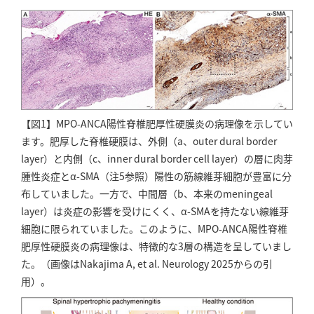
【図1】MPO-ANCA陽性脊椎肥厚性硬膜炎の病理像を示してい
ます。肥厚した脊椎硬膜は、外側（a、outer dural border
layer）と内側（c、inner dural border cell layer）の層に肉芽
腫性炎症とα-SMA（注5参照）陽性の筋線維芽細胞が豊富に分
布していました。一方で、中間層（b、本来のmeningeal
layer）は炎症の影響を受けにくく、α-SMAを持たない線維芽
細胞に限られていました。このように、MPO-ANCA陽性脊椎
肥厚性硬膜炎の病理像は、特徴的な3層の構造を呈していまし
た。（画像はNakajima A, et al. Neurology 2025からの引
用）。