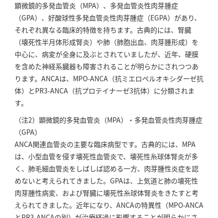
顕微鏡的多発血管炎（MPA）、多発血管炎性肉芽腫症
（GPA）、好酸球性多発血管炎性肉芽腫症（EGPA）があり、
それぞれ異なる臨床的特徴を持ちます。古典的には、腎臓
（壊死性半月体形成腎炎）や肺（肺胞出血、肉芽腫形成）を
中心に、病変が全身に及ぶとされていましたが、近年、硬膜
を含めた神経系臓器も障害されることが明らかにされつつあ
ります。ANCAは、MPO-ANCA（抗ミエロペルオキシダーゼ抗
体）とPR3-ANCA（抗プロテイナーゼ3抗体）に分類されま
す。
（注2）顕微鏡的多発血管炎（MPA）・多発血管炎性肉芽腫症
（GPA）
ANCA関連血管炎の主要な臨床病型です。古典的には、MPA
は、小型血管を侵す壊死性血管炎で、壊死性糸球体腎炎が多
く、肺毛細血管炎をしばしば認める一方、肉芽腫性炎症を認
めないと考えられてきました。GPAは、上気道と肺の壊死性
肉芽腫性病変、および腎臓に壊死性糸球体腎炎をきたすと考
えられてきました。近年になり、ANCAの特異性（MPO-ANCA
とPR3-ANCAの別）が治療経過に影響することが明らかにさ