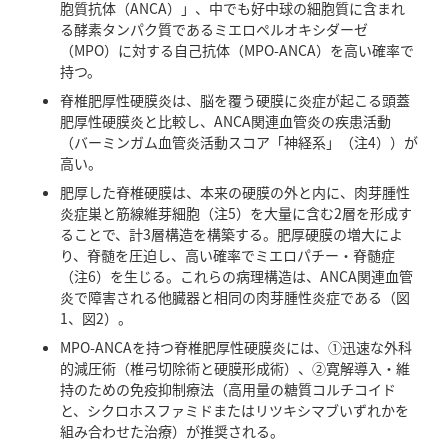
胞質抗体（ANCA）」、中でも好中球の細胞質に含まれ
る酵素タンパク質であるミエロペルオキシダーゼ
（MPO）に対する自己抗体（MPO-ANCA）を高い確率で
持つ。
脊椎肥厚性硬膜炎は、脳を覆う硬膜に炎症が起こる頭蓋
肥厚性硬膜炎と比較し、ANCA関連血管炎の疾患活動
（バーミンガム血管炎活動スコア「神経系」（注4））が
高い。
肥厚した脊椎硬膜は、本来の硬膜の外と内に、肉芽腫性
炎症巣と筋線維芽細胞（注5）を大量に含む2層を形成す
ることで、計3層構造を構築する。肥厚硬膜の増大によ
り、脊髄を圧迫し、高い確率でミエロパチー・脊髄症
（注6）を生じる。これらの病理構造は、ANCA関連血管
炎で障害される他臓器と相同の肉芽腫性炎症である（図
1、図2）。
MPO-ANCAを持つ脊椎肥厚性硬膜炎には、①迅速な外科
的減圧術（椎弓切除術と硬膜形成術）、②寛解導入・維
持のための免疫抑制療法（高用量の糖質コルチコイド
と、シクロホスファミドまたはリツキシマブいずれかを
組み合わせた治療）が推奨される。