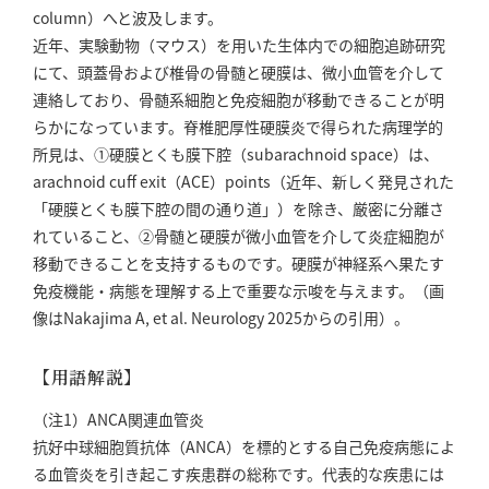
column）へと波及します。
近年、実験動物（マウス）を用いた生体内での細胞追跡研究
にて、頭蓋骨および椎骨の骨髄と硬膜は、微小血管を介して
連絡しており、骨髄系細胞と免疫細胞が移動できることが明
らかになっています。脊椎肥厚性硬膜炎で得られた病理学的
所見は、①硬膜とくも膜下腔（subarachnoid space）は、
arachnoid cuff exit（ACE）points（近年、新しく発見された
「硬膜とくも膜下腔の間の通り道」）を除き、厳密に分離さ
れていること、②骨髄と硬膜が微小血管を介して炎症細胞が
移動できることを支持するものです。硬膜が神経系へ果たす
免疫機能・病態を理解する上で重要な示唆を与えます。（画
像はNakajima A, et al. Neurology 2025からの引用）。
【用語解説】
（注1）ANCA関連血管炎
抗好中球細胞質抗体（ANCA）を標的とする自己免疫病態によ
る血管炎を引き起こす疾患群の総称です。代表的な疾患には