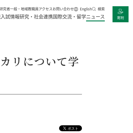
研究者
一般・地域
教職員
アクセス
お問い合わせ
English
検索
職
入試情報
研究・社会連携
国際交流・留学
ニュース
寄附
ヒカリについて学