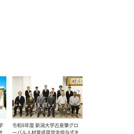
学
令和8年度 新潟大学古泉肇グロ
オ
ーバル人材育成奨学金授与式を