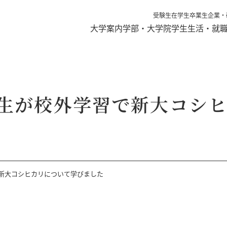
受験生
在学生
卒業生
企業・
大学案内
学部・大学院
学生生活・就
生が校外学習で新大コシ
新大コシヒカリについて学びました