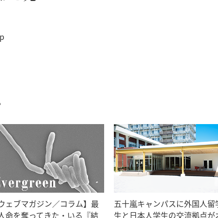
jp
む
ウェブマガジン／コラム】最
五十嵐キャンパスに外国人留
人命を奪ってきた・いる『結
生と日本人学生の交流拠点が