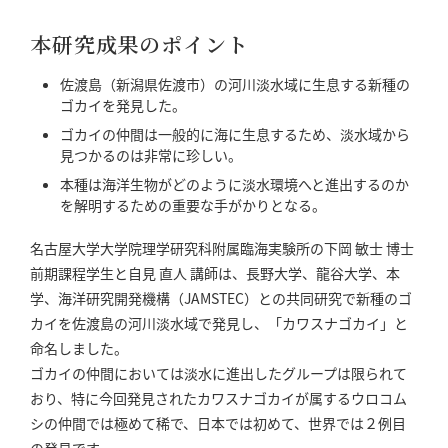
本研究成果のポイント
佐渡島（新潟県佐渡市）の河川淡水域に生息する新種の
ゴカイを発見した。
ゴカイの仲間は一般的に海に生息するため、淡水域から
見つかるのは非常に珍しい。
本種は海洋生物がどのように淡水環境へと進出するのか
を解明するための重要な手がかりとなる。
名古屋大学大学院理学研究科附属臨海実験所の下岡 敏士 博士
前期課程学生と自見 直人 講師は、長野大学、龍谷大学、本
学、海洋研究開発機構（JAMSTEC）との共同研究で新種のゴ
カイを佐渡島の河川淡水域で発見し、「カワスナゴカイ」と
命名しました。
ゴカイの仲間においては淡水に進出したグループは限られて
おり、特に今回発見されたカワスナゴカイが属するウロコム
シの仲間では極めて稀で、日本では初めて、世界では２例目