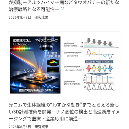
が抑制―アルツハイマー病などタウオパチーの新たな
治療戦略となる可能性―
2026年8月7日
研究成果
光コムで生体組織の“わずかな動き”までとらえる新し
い3D計測技術を開発－ナノ変位の検出と高速断層イメ
ージングで医療・産業応用に前進－
2026年8月6日
研究成果