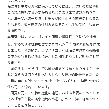
の発見です。
海に住む生物が淡水に適応していくには、浸透圧の調節や川
の流れに抵抗する必要があるなどさまざまな難題がありま
す。海→淡水域→陸域、と生物が陸上化する前段階となるこ
ともあり、淡水適応の仕組みを探ることは生物学的にも重要
な課題です。
本研究ではカワスナゴカイと同属の複数種からDNAを抽出
注1）
し、初めて淡水性種を含むウロコムシ
類の系統樹を作成
しました。その結果、カワスナゴカイは海に生息する近縁種
の中から特異的に淡水に進出した種であることが明らかとな
りました。
中国の故事「登竜門」では鯉が滝を登り竜となりますが、そ
れになぞらえ海から川へと大胆な生息環境の転換を果たした
本種の学名をPisione mizuchi（蛟（みずち）：神話上の水に
住む竜）と命名しています。
本研究を元に、生物の進化の過程における重要なイベントで
ある「海洋生物の淡水環境への進出」がより深く明かされて
いくことを期待します。