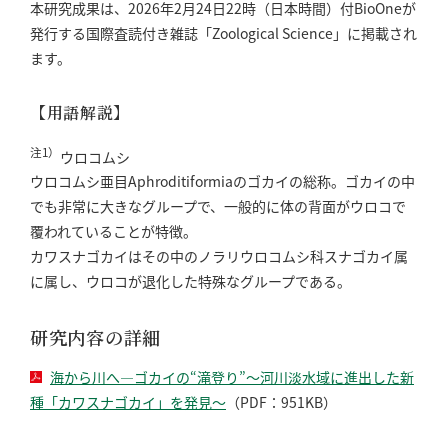
本研究成果は、2026年2月24日22時（日本時間）付BioOneが
発行する国際査読付き雑誌「Zoological Science」に掲載され
ます。
【用語解説】
注1）
ウロコムシ
ウロコムシ亜目Aphroditiformiaのゴカイの総称。ゴカイの中
でも非常に大きなグループで、一般的に体の背面がウロコで
覆われていることが特徴。
カワスナゴカイはその中のノラリウロコムシ科スナゴカイ属
に属し、ウロコが退化した特殊なグループである。
研究内容の詳細
海から川へ―ゴカイの“滝登り”〜河川淡水域に進出した新
種「カワスナゴカイ」を発見〜
（PDF：951KB）