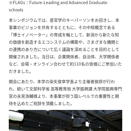
※FLAGs：Future-Leading and Advanced Graduate-
schools
本シンポジウムでは、産官学のキーパーソンをお招きし、本
事業のビジョンを共有するとともに、その中核概念である
「博士イノベーター」の育成を軸として、新潟から新たな知
の価値を創造するエコシステムの構築や、さまざまな機関と
の連携のあり方について広く議論を深めることを目的として
開催されました。当日は、企業関係者、自治体、大学関係者
など、会場・オンライン合わせて約110名の皆様にご参加いた
だきました。
開会にあたり、本学の染矢俊幸学長より主催者挨拶が行わ
れ、続いて文部科学省 高等教育局 大学振興課 大学院振興専門
官の永見浩輔様より、本事業が担う国レベルでの重要性と期
待を込めたご祝辞を頂戴しました。