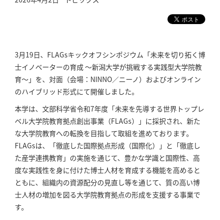
3月19日、FLAGsキックオフシンポジウム「未来を切り拓く博
士イノベーターの育成 ～新潟大学が挑戦する実践型大学院教
育～」を、対面（会場：NINNO／ニーノ）およびオンライン
のハイブリッド形式にて開催しました。
本学は、文部科学省令和7年度「未来を先導する世界トップレ
ベル大学院教育拠点創出事業（FLAGs）」に採択され、新た
な大学院教育への転換を目指して取組を進めております。
FLAGsは、「徹底した国際拠点形成（国際化）」と「徹底し
た産学連携教育」の実施を通じて、豊かな学識と国際性、⾼
度な実践性を⾝に付けた博⼠⼈材を育成する機能を⾼めると
ともに、組織内の資源配分の⾒直し等を通じて、質の⾼い博
⼠⼈材の増加を図る⼤学院教育拠点の形成を⽀援する事業で
す。