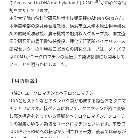
注4
のDecreased in DNA methylation 1 (DDM1)
が中心的な役
割を果たしています。
本学大学院自然科学研究科博士後期課程のAhsen Gersさん、
本学農学部の深井英吾准教授、横浜市立大学木原生物学研究
所の殿崎薫准教授、農研機構の加賀秋人グループ長、国立遺
伝学研究所の豊田敦特任教授、理化学研究所バイオリソース
研究センターの川勝泰二室長らの研究グループは、ダイズで
はDDM1がユークロマチンの遺伝子の発現制御にも関与して
いることを明らかにしました。
【用語解説】
（注1）ユークロマチンとヘテロクロマチン
DNAとヒストンなどのタンパク質が形成する複合体をクロマ
チンといいます。核ゲノムにおいて、クロマチンが密に凝集
し高次構造をとっている領域をヘテロクロマチン、クロマチ
ンの凝集がゆるい領域をユークロマチンといいます。前者で
はDNAからRNAへの転写が抑制される一方、後者では転写が