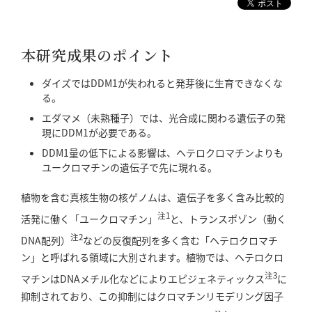
本研究成果のポイント
ダイズではDDM1が失われると発芽後に生育できなくな
る。
エダマメ（未熟種子）では、光合成に関わる遺伝子の発
現にDDM1が必要である。
DDM1量の低下による影響は、ヘテロクロマチンよりも
ユークロマチンの遺伝子で先に現れる。
植物を含む真核生物の核ゲノムは、遺伝子を多く含み比較的
注1
活発に働く「ユークロマチン」
と、トランスポゾン（動く
注2
DNA配列）
などの反復配列を多く含む「ヘテロクロマチ
ン」と呼ばれる領域に大別されます。植物では、ヘテロクロ
注3
マチンはDNAメチル化などによりエピジェネティックス
に
抑制されており、この抑制にはクロマチンリモデリング因子