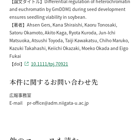
【論文タイトル】Differential regulation of heterochromatin
and euchromatin by GmDDM1 during seed development
ensures seedling viability in soybean.
【著者】Ahsen Gers, Kana Shiraishi, Kaoru Tonosaki,
Satoru Okamoto, Akito Kaga, Ryota Kuroda, Jun-Ichi
Matsuoka, Atsushi Toyoda, Taiji Kawakatsu, Chiho Maruko,
Kazuki Takahashi, Keiichi Okazaki, Moeko Okada and Eigo
Fukai
【doi】
10.1111/tpj.70921
本件に関するお問い合わせ先
広報事務室
E-mail pr-office@adm.niigata-u.ac.jp