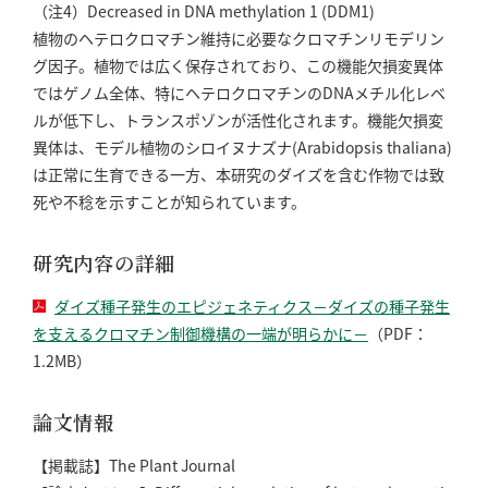
（注4）Decreased in DNA methylation 1 (DDM1)
植物のヘテロクロマチン維持に必要なクロマチンリモデリン
グ因子。植物では広く保存されており、この機能欠損変異体
ではゲノム全体、特にヘテロクロマチンのDNAメチル化レベ
ルが低下し、トランスポゾンが活性化されます。機能欠損変
異体は、モデル植物のシロイヌナズナ(Arabidopsis thaliana)
は正常に生育できる一方、本研究のダイズを含む作物では致
死や不稔を示すことが知られています。
研究内容の詳細
ダイズ種子発生のエピジェネティクス－ダイズの種子発生
を支えるクロマチン制御機構の一端が明らかに－
（PDF：
1.2MB）
論文情報
【掲載誌】The Plant Journal