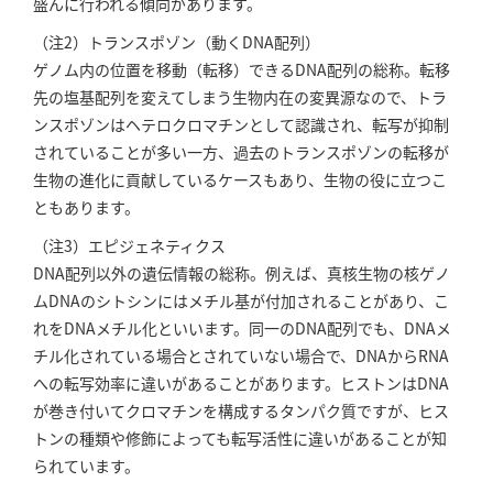
盛んに行われる傾向があります。
（注2）トランスポゾン（動くDNA配列）
ゲノム内の位置を移動（転移）できるDNA配列の総称。転移
先の塩基配列を変えてしまう生物内在の変異源なので、トラ
ンスポゾンはヘテロクロマチンとして認識され、転写が抑制
されていることが多い一方、過去のトランスポゾンの転移が
生物の進化に貢献しているケースもあり、生物の役に立つこ
ともあります。
（注3）エピジェネティクス
DNA配列以外の遺伝情報の総称。例えば、真核生物の核ゲノ
ムDNAのシトシンにはメチル基が付加されることがあり、こ
れをDNAメチル化といいます。同一のDNA配列でも、DNAメ
チル化されている場合とされていない場合で、DNAからRNA
への転写効率に違いがあることがあります。ヒストンはDNA
が巻き付いてクロマチンを構成するタンパク質ですが、ヒス
トンの種類や修飾によっても転写活性に違いがあることが知
られています。