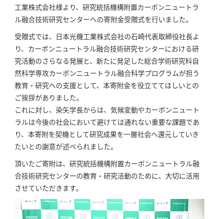
工業株式会社様より、研究統括機構附置カーボンニュートラ
ル融合技術研究センターへの寄附金受贈式を行いました。
受贈式では、日本光機工業株式会社の石崎代表取締役社長よ
り、カーボンニュートラル融合技術研究センターにおける研
究活動のさらなる発展と、新たに発足した総合学術研究科自
然科学専攻カーボンニュートラル融合科学プログラムが担う
教育・研究への支援として、本寄附金を役立ててほしいとの
ご挨拶がありました。
これに対し、染矢学長からは、気候変動やカーボンニュート
ラルは今後の社会において避けては通れない重要な課題であ
り、本寄附を契機として研究成果を一層社会へ還元していき
たいとの謝意が述べられました。
頂いたご寄附は、研究統括機構附置カーボンニュートラル融
合技術研究センターの教育・研究活動のために、大切に活用
させていただきます。