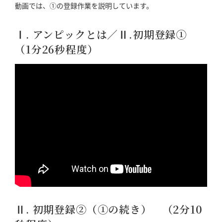
動画では、①の登録作業を説明しています。
Ⅰ. アンピックとは／Ⅱ.初期登録①
（1分26秒程度）
Ⅱ. 初期登録②（①の続き） （2分10