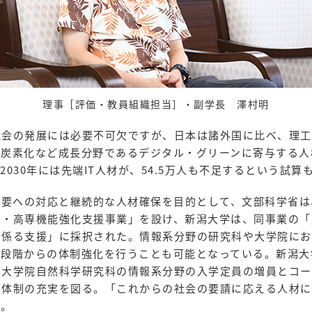
理事［評価・教員組織担当］・副学長 澤村明
社会の発展には必要不可欠ですが、日本は諸外国に比べ、理工
脱炭素化など成長分野であるデジタル・グリーンに寄与する人
030年には先端IT人材が、54.5万人も不足するという試算
需要への対応と継続的な人材確保を目的として、文部科学省
学・高専機能強化支援事業」を設け、新潟大学は、同事業の「
に係る支援」に採択された。情報系分野の研究科や大学院にお
部段階からの体制強化を行うことも可能となっている。新潟大
、大学院自然科学研究科の情報系分野の入学定員の増員とコー
育体制の充実を図る。「これからの社会の要請に応える人材に
る。