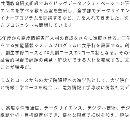
学共同教育研究組織であるビッグデータアクティベーション研
イエンスを学べる教育基盤を整備し、全学部でデータサイエン
マイナープログラムを開講するなど、力を入れてきました。次
したプロジェクトも開講しています」
25年度から高度情報専門人材の育成をさらに進展させる。工
得をする知能情報システムプログラムに女子枠を設置する。創
、創生学修コースとDX共創コースの2コース制となる。その
、融合的視野で課題の発見・解決ができる人材を養成する。文
ることが特長だ。
グラムとコースからの大学院課程への進学先として、大学院自
スと情報工学コースを統合し、電気情報工学専攻に情報社会デ
り、高度な情報通信、データサイエンス、デジタル技術、デ
ら課題分析・目標設定ができ、様々な観点で検討を加え、解決