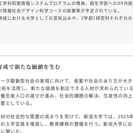
工学科知能情報システムプログラムの増員、創生学部へのDX共
の情報社会デザイン科学コースの設置等が予定されている。
育成における大学としての意気込みや、2学部1研究科それぞれ
育成で新たな価値を生む
ータ駆動型社会の実現に向けて、産業や社会のあり方が大き
DX技術を活用し、新たな価値を創出できる人材が求められてい
労働生産人口の減少が進み、社会的課題の解決、生産性の向上
必要としている。
材の社会的な需要の高まりを受けて、新潟大学では、2025
科の入学定員を増員し、教育課程の整備を行う。新潟大学にお
長に聞いた。