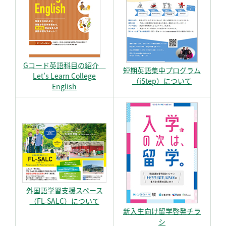
Gコード英語科目の紹介
短期英語集中プログラム
Let’s Learn College
（iStep）について
English
外国語学習支援スペース
（FL-SALC）について
新入生向け留学啓発チラ
シ