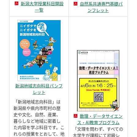
新潟大学授業科目開設
自然系共通専門基礎パ
一覧
ンフレット
新潟地域志向科目パンフ
レット
「新潟地域志向科目」は
新潟県や県内市町村の歴
史や文化、自然、産業、
数理・データサイエン
暮らしなど地域に密着し
ス・AI教育プログラム
た内容を学ぶ科目です。こ
「文理を問わず、すべての
れらの授業をとおして、地
大学生が課程にて初級レ