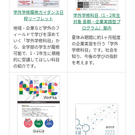
学外学修履修ガイダンス日
学外学修科目（1・2年生
程リーフレット
対象 長期・企業実践型プ
地域・企業など学外のフ
ログラム）案内
ィールドで学びを深めて
夏休み期間に約1ヶ月程度
いく「学外学修科目」か
の企業実習を行う「学外
ら、全学部の学生が履修
学修科目」です。社会を
可能で、1・2年生に積極
知り、今後の学びの指針
的に受講してほしい科目
を考えます。
の紹介です。