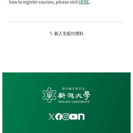
how to register courses, please visit
HERE
.
新入生配付資料