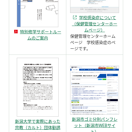
学校感染症について
（保健管理センターホー
ムページ）
特別修学サポートルー
保健管理センターホーム
ムのご案内
ページ 学校感染症のペ
ージです。
新潟市ゴミ分別パンフレ
新潟大学で実際にあった
ット（新潟市WEBサイ
宗教（カルト）団体勧誘
ト）