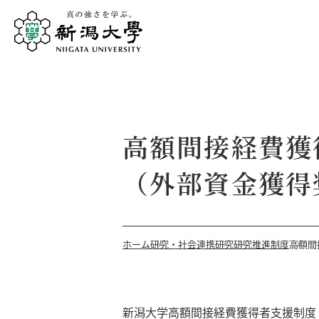
高額間接経費獲
（外部資金獲得
ホーム
研究・社会連携
研究
研究推進制度
高額間
新潟大学高額間接経費獲得者支援制度