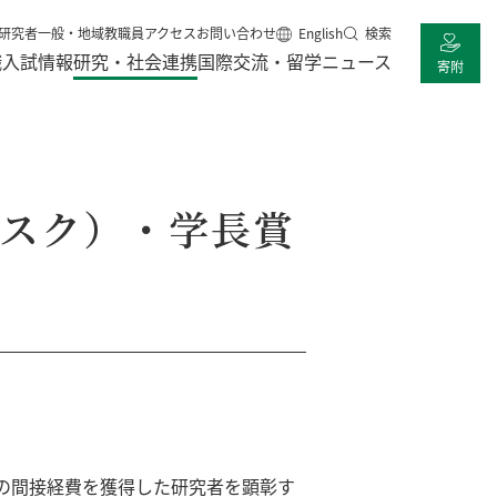
研究者
一般・地域
教職員
アクセス
お問い合わせ
English
検索
職
入試情報
研究・社会連携
国際交流・留学
ニュース
寄附
スク）・学長賞
の間接経費を獲得した研究者を顕彰す