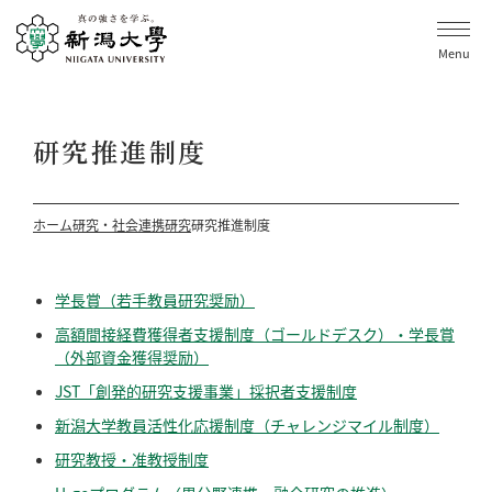
Menu
研究推進制度
ホーム
研究・社会連携
研究
研究推進制度
学長賞（若手教員研究奨励）
高額間接経費獲得者支援制度（ゴールドデスク）・学長賞
（外部資金獲得奨励）
JST「創発的研究支援事業」採択者支援制度
新潟大学教員活性化応援制度（チャレンジマイル制度）
研究教授・准教授制度