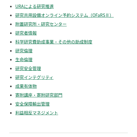
URAによる研究推進
研究共用設備オンライン予約システム（OFaRSⅡ）
附置研究所・研究センター
研究者情報
科学研究費助成事業・その他の助成制度
研究倫理
生命倫理
研究安全管理
研究インテグリティ
成果有体物
寄附講座・寄附研究部門
安全保障輸出管理
利益相反マネジメント