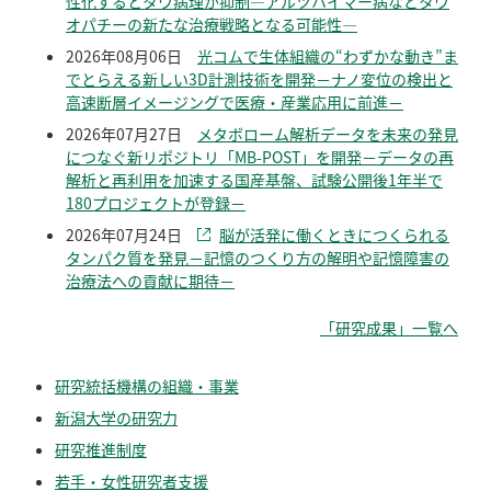
性化するとタウ病理が抑制―アルツハイマー病などタウ
オパチーの新たな治療戦略となる可能性―
2026年08月06日
光コムで生体組織の“わずかな動き”ま
でとらえる新しい3D計測技術を開発－ナノ変位の検出と
高速断層イメージングで医療・産業応用に前進－
2026年07月27日
メタボローム解析データを未来の発見
につなぐ新リポジトリ「MB-POST」を開発－データの再
解析と再利用を加速する国産基盤、試験公開後1年半で
180プロジェクトが登録－
2026年07月24日
脳が活発に働くときにつくられる
タンパク質を発見－記憶のつくり方の解明や記憶障害の
治療法への貢献に期待－
「研究成果」一覧へ
研究統括機構の組織・事業
新潟大学の研究力
研究推進制度
若手・女性研究者支援