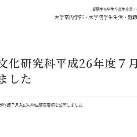
受験生
在学生
卒業生
企業・
大学案内
学部・大学院
学生生活・就
文化研究科平成26年度７
ました
26年度７月入試の学生募集要項を公開しました