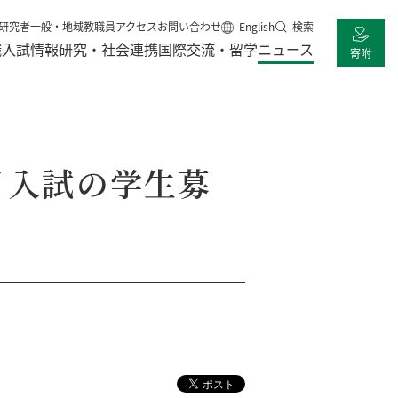
研究者
一般・地域
教職員
アクセス
お問い合わせ
English
検索
職
入試情報
研究・社会連携
国際交流・留学
ニュース
寄附
月入試の学生募