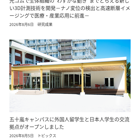
光コムで生体組織の“わずかな動き”までとらえる新し
い3D計測技術を開発－ナノ変位の検出と高速断層イメ
ージングで医療・産業応用に前進－
2026年8月6日
研究成果
五十嵐キャンパスに外国人留学生と日本人学生の交流
拠点がオープンしました
2026年8月5日
トピックス