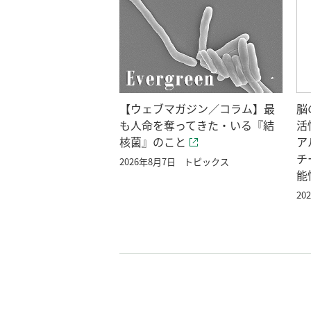
【ウェブマガジン／コラム】最
脳
も人命を奪ってきた・いる『結
活
核菌』のこと
ア
チ
2026年8月7日
トピックス
能
20