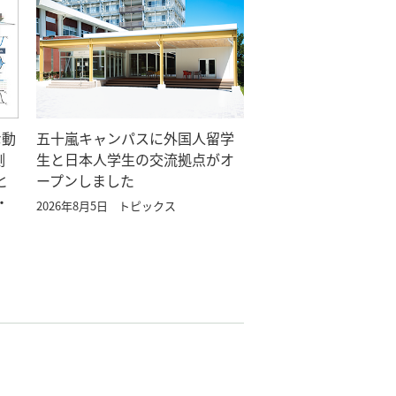
な動
五十嵐キャンパスに外国人留学
測
生と日本人学生の交流拠点がオ
と
ープンしました
・
2026年8月5日
トピックス