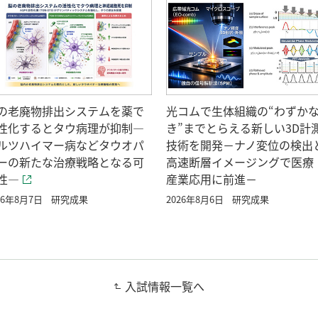
の老廃物排出システムを薬で
光コムで生体組織の“わずか
性化するとタウ病理が抑制―
き”までとらえる新しい3D計
ルツハイマー病などタウオパ
技術を開発－ナノ変位の検出
ーの新たな治療戦略となる可
高速断層イメージングで医療
性―
産業応用に前進－
26年8月7日
研究成果
2026年8月6日
研究成果
入試情報一覧へ