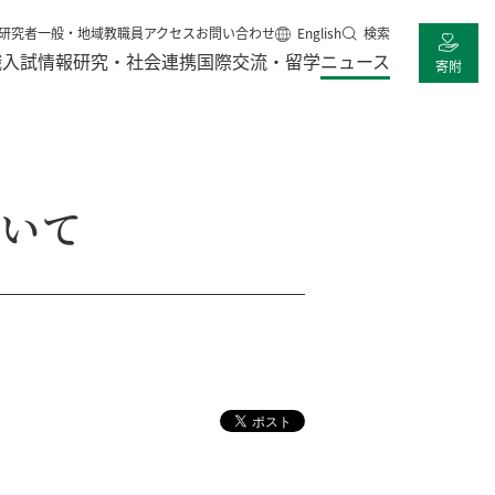
研究者
一般・地域
教職員
アクセス
お問い合わせ
English
検索
職
入試情報
研究・社会連携
国際交流・留学
ニュース
寄附
ついて