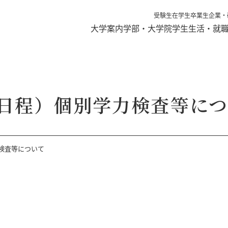
受験生
在学生
卒業生
企業・
大学案内
学部・大学院
学生生活・就
日程）個別学力検査等に
検査等について