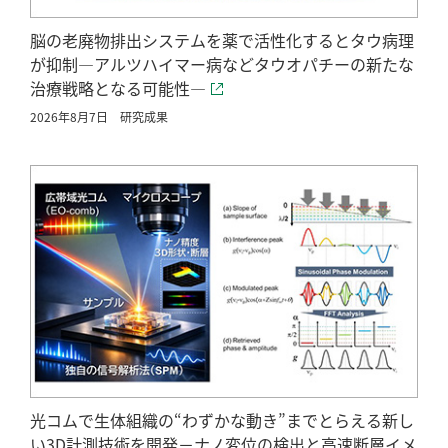
脳の老廃物排出システムを薬で活性化するとタウ病理
が抑制―アルツハイマー病などタウオパチーの新たな
治療戦略となる可能性―
2026年8月7日
研究成果
光コムで生体組織の“わずかな動き”までとらえる新し
い3D計測技術を開発－ナノ変位の検出と高速断層イメ