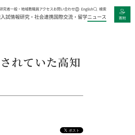
研究者
一般・地域
教職員
アクセス
お問い合わせ
English
検索
職
入試情報
研究・社会連携
国際交流・留学
ニュース
寄附
同されていた高知