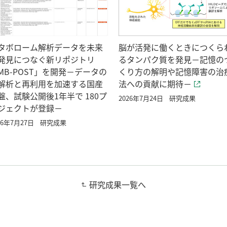
タボローム解析データを未来
脳が活発に働くときにつくら
発見につなぐ新リポジトリ
るタンパク質を発見－記憶の
MB-POST」を開発－データの
くり方の解明や記憶障害の治
解析と再利用を加速する国産
法への貢献に期待－
盤、試験公開後1年半で 180プ
2026年7月24日
研究成果
ジェクトが登録－
26年7月27日
研究成果
研究成果一覧へ