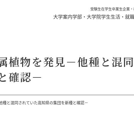
受験生
在学生
卒業生
企業・
大学案内
学部・大学院
学生生活・就
属植物を発見－他種と混
と確認－
他種と混同されていた高知県の集団を新種と確認－