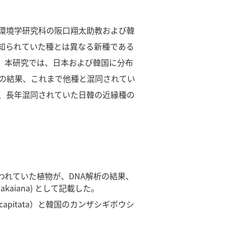
環境学研究科の阪口翔太助教および韓
知られていた種とは異なる新種である
ました。本研究では、日本および韓国に分布
その結果、これまで他種と混同されてい
、長年混同されていた日韓の近縁種の
れていた植物が、DNA解析の結果、
aiana) として記載した。
pitata）と韓国のカンザシギボウシ