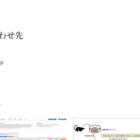
わせ先
jp
む