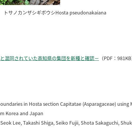
カンザシギボウシHosta pseudonakaiana
と混同されていた高知県の集団を新種と確認－
（PDF：981K
ries in Hosta section Capitatae (Asparagaceae) using M
rom Korea and Japan
ok Lee, Takashi Shiga, Seiko Fujii, Shota Sakaguchi, Sh