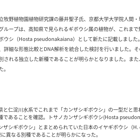
立牧野植物園植物研究課の藤井聖子氏、京都大学大学院人間・
グループは、高知県で見られるギボウシ属の植物が、これまで
シ（Hosta pseudonakaiana）として新たに記載し
、詳細な形態比較とDNA解析を統合した検討を行いました。
別される独立した新種であることが明らかとなりました。また
た。
県と仁淀川水系でこれまで「カンザシギボウシ」の一型だと思わ
ることを確認。トサノカンザシギボウシ(Hosta pseudonak
ザシギボウシ」とまとめられていた日本のイヤギボウシ（H. ca
的に明瞭に異なる別種であることが明らかになった。