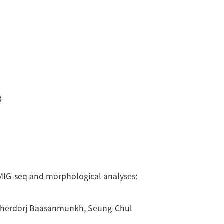
B）
IG-seq and morphological analyses:
ukherdorj Baasanmunkh, Seung-Chul