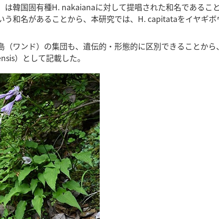
国固有種H. nakaianaに対して提唱された和名であること、日
名があることから、本研究では、H. capitataをイヤギボウシ
島（ワンド）の集団も、遺伝的・形態的に区別できることから
ndoensis）として記載した。