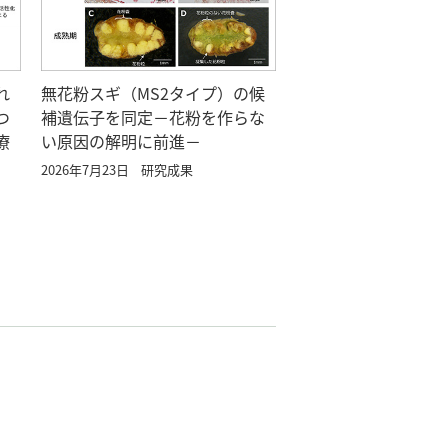
れ
無花粉スギ（MS2タイプ）の候
つ
補遺伝子を同定－花粉を作らな
療
い原因の解明に前進－
2026年7月23日
研究成果