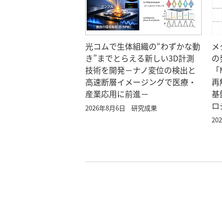
光コムで生体組織の“わずかな動
メ
き”までとらえる新しい3D計測
の
技術を開発－ナノ変位の検出と
「
高速断層イメージングで医療・
再
産業応用に前進－
基
ロ
2026年8月6日
研究成果
20