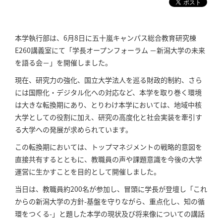
本学執行部は、6月8日に五十嵐キャンパス総合教育研究棟
E260講義室にて「学長オープンフォーラム －新潟大学の未来
を語る会－」を開催しました。
現在、研究力の強化、国立大学法人を巡る財政的制約、さら
には国際化・デジタル化への対応など、本学を取り巻く環境
は大きな転換期にあり、とりわけ本学においては、地域中核
大学としての役割に加え、研究の高度化と社会実装を牽引す
る大学への発展が求められています。
この転換期においては、トップマネジメントの戦略的意図を
直接共有するとともに、教職員の声や課題意識を今後の大学
運営に生かすことを目的として開催しました。
当日は、教職員約200名が参加し、冒頭に学長が登壇し「これ
からの新潟大学の方針-基盤を守りながら、重点化し、知の循
環をつくる-」と題した本学の現状及び将来像についての講話