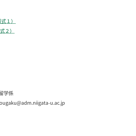
様式１）
式２）
留学係
ougaku@adm.niigata-u.ac.jp