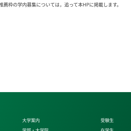
推薦枠の学内募集については，追って本HPに掲載します。
大学案内
受験生
学部・大学院
在学生