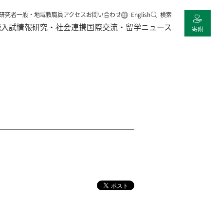
研究者
一般・地域
教職員
アクセス
お問い合わせ
English
検索
職
入試情報
研究・社会連携
国際交流・留学
ニュース
寄附