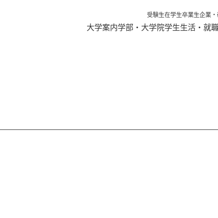
受験生
在学生
卒業生
企業・
大学案内
学部・大学院
学生生活・就