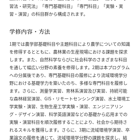
習法・研究法」「専門基礎科目」「専門科目」「実験・実
習・演習」の科目群から構成されます。
学修内容・方法
1期では農学部基礎科目や主題科目により農学についての知識
を修得するとともに、農林業の生産現場における課題を探求
します。また、自然科学ならびに社会科学のさまざまな科目
を通して幅広い分野の素養を修得します。2期は本プログラム
への分属後であり、専門基礎科目の履修により流域環境学分
野における基礎学力を築いたのち、多様な専門科目を履修し
ます。さらに、測量学実習、育林系演習及び実習、持続可能
な森林経営演習、GIS・リモートセンシング演習、水土環境工
学実験・演習、生物生産工学実験・演習、エンジニアリン
グ・デザイン演習、科学英語演習などの基礎から応用までの
実験・演習科目を順次履修することにより、社会から期待さ
れるスキルを獲得します。さらに、3期に流域環境学演習、卒
業論文の履修を通じて、流域環境学分野の課題を探求し、結