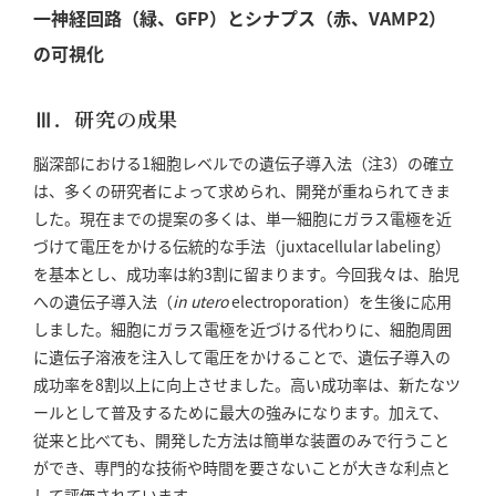
一神経回路（緑、GFP）とシナプス（赤、VAMP2）
の可視化
Ⅲ．研究の成果
脳深部における1細胞レベルでの遺伝子導入法（注3）の確立
は、多くの研究者によって求められ、開発が重ねられてきま
した。現在までの提案の多くは、単一細胞にガラス電極を近
づけて電圧をかける伝統的な手法（juxtacellular labeling）
を基本とし、成功率は約3割に留まります。今回我々は、胎児
への遺伝子導入法（
in utero
electroporation）を生後に応用
しました。細胞にガラス電極を近づける代わりに、細胞周囲
に遺伝子溶液を注入して電圧をかけることで、遺伝子導入の
成功率を8割以上に向上させました。高い成功率は、新たなツ
ールとして普及するために最大の強みになります。加えて、
従来と比べても、開発した方法は簡単な装置のみで行うこと
ができ、専門的な技術や時間を要さないことが大きな利点と
して評価されています。