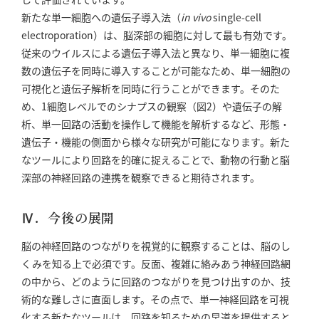
新たな単一細胞への遺伝子導入法（
in vivo
single-cell
electroporation）は、脳深部の細胞に対して最も有効です。
従来のウイルスによる遺伝子導入法と異なり、単一細胞に複
数の遺伝子を同時に導入することが可能なため、単一細胞の
可視化と遺伝子解析を同時に行うことができます。そのた
め、1細胞レベルでのシナプスの観察（図2）や遺伝子の解
析、単一回路の活動を操作して機能を解析するなど、形態・
遺伝子・機能の側面から様々な研究が可能になります。新た
なツールにより回路を的確に捉えることで、動物の行動と脳
深部の神経回路の連携を観察できると期待されます。
Ⅳ．今後の展開
脳の神経回路のつながりを視覚的に観察することは、脳のし
くみを知る上で必須です。反面、複雑に絡みあう神経回路網
の中から、どのように回路のつながりを見つけ出すのか、技
術的な難しさに直面します。その点で、単一神経回路を可視
化する新たなツールは、回路を知るための早道を提供すると