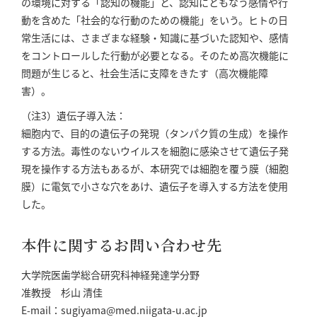
の環境に対する「認知の機能」と、認知にともなう感情や行
動を含めた「社会的な行動のための機能」をいう。ヒトの日
常生活には、さまざまな経験・知識に基づいた認知や、感情
をコントロールした行動が必要となる。そのため高次機能に
問題が生じると、社会生活に支障をきたす（高次機能障
害）。
（注3）遺伝子導入法：
細胞内で、目的の遺伝子の発現（タンパク質の生成）を操作
する方法。毒性のないウイルスを細胞に感染させて遺伝子発
現を操作する方法もあるが、本研究では細胞を覆う膜（細胞
膜）に電気で小さな穴をあけ、遺伝子を導入する方法を使用
した。
本件に関するお問い合わせ先
大学院医歯学総合研究科神経発達学分野
准教授 杉山 清佳
E-mail：sugiyama@med.niigata-u.ac.jp