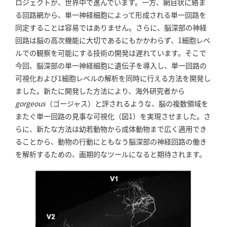
ロジェクトが、世界中で進んでいます。一方、網目状に絡ま
る回路網から、単一神経細胞によって形成される単一回路を
同定することは容易ではありません。さらに、脳深部の神経
回路は脳の高次機能に大切であるにもかかわらず、1細胞レベ
ルでの観察を可能にする技術の開発は遅れています。そこで
今回、脳深部の単一神経細胞に遺伝子を導入し、単一回路の
可視化および1細胞レベルの解析を同時に行える方法を開発し
ました。新たに開発した方法により、海外研究者から
gorgeous
（ゴージャス）と評されるような、脳の複数領域を
またぐ単一回路の見事な可視化（図1）を実現させました。さ
らに、新たな方法は幼若動物から成体動物まで広く適用でき
ることから、動物の行動にともなう脳深部の神経回路の働き
を解析するための、画期的なツールになると期待されます。