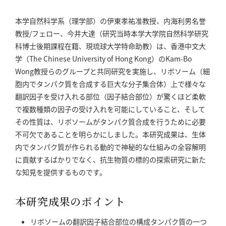
本学自然科学系（理学部）の伊東孝祐准教授、内海利男名誉
教授/フェロー、今井大達（研究当時本学大学院自然科学研究
科博士後期課程在籍、現琉球大学特命助教）は、香港中文大
学（The Chinese University of Hong Kong）のKam-Bo
Wong教授らのグループと共同研究を実施し、リボソーム（細
胞内でタンパク質を合成する巨大な分子集合体）上で様々な
翻訳因子を受け入れる部位（因子結合部位）が驚くほど柔軟
で複数種類の因子の受け入れを可能にしていること、そして
その性質は、リボソームがタンパク質合成を行うために必要
不可欠であることを明らかにしました。本研究成果は、生体
内でタンパク質が作られる動的で神秘的な仕組みの全容解明
に貢献するばかりでなく、抗生物質の標的の探索研究に新た
な知見を提供するものです。
本研究成果のポイント
リボソームの翻訳因子結合部位の構成タンパク質の一つ