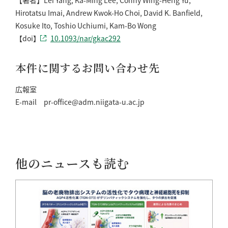
【著者】Lei Yang, Ka-Ming Lee, Conny Wing-Heng Yu,
Hirotatsu Imai, Andrew Kwok-Ho Choi, David K. Banfield,
Kosuke Ito, Toshio Uchiumi, Kam-Bo Wong
【doi】
10.1093/nar/gkac292
本件に関するお問い合わせ先
広報室
E-mail pr-office@adm.niigata-u.ac.jp
他のニュースも読む