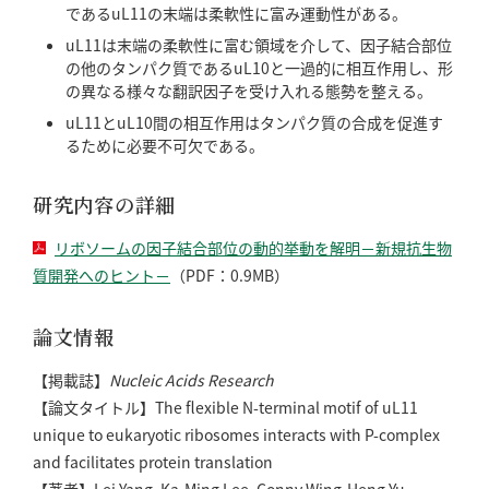
であるuL11の末端は柔軟性に富み運動性がある。
uL11は末端の柔軟性に富む領域を介して、因子結合部位
の他のタンパク質であるuL10と一過的に相互作用し、形
の異なる様々な翻訳因子を受け入れる態勢を整える。
uL11とuL10間の相互作用はタンパク質の合成を促進す
るために必要不可欠である。
研究内容の詳細
リボソームの因子結合部位の動的挙動を解明－新規抗生物
質開発へのヒント－
（PDF：0.9MB）
論文情報
【掲載誌】
Nucleic Acids Research
【論文タイトル】The flexible N-terminal motif of uL11
unique to eukaryotic ribosomes interacts with P-complex
and facilitates protein translation