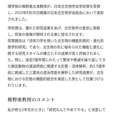
理学部の椎野勇太准教授が、日本古生物学会学術賞を受賞
し、2023年6月30日開催の日本古生物学会総会において表彰
されました。
学術賞は、優れた研究成果をあげ、古生物学の進歩に貢献
し、将来の発展が期待される者に授与されます。
受賞題目は「流体力学を用いた古生物の機能形態的・進化形
態学的研究」であり、古生物の形に秘められた機能と進化に
関する研究スタイルの確立とその成果が高く評価されまし
た。特に、過去5億年間にわたって繁栄や絶滅を繰り返してき
た腕足動物の濾過摂食に関連する形態・流体解析、約2.5億年
前に絶滅した三葉虫の遊泳性能を解析した研究成果が、古生
物における形態の機能的統合を実証した例として位置づけら
れています。
椎野准教授のコメント
私が修士2年生のときに「研究なんてやめてやる」と決意して