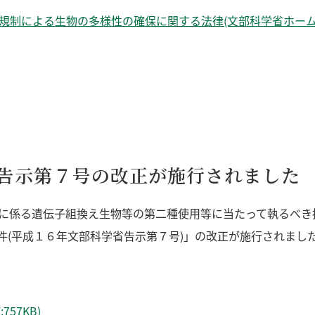
規制による生物の多様性の確保に関する法律(文部科学省ホーム
告示第７号の改正が施行されました
等に係る遺伝子組換え生物等の第二種使用等に当たって執るべ
件(平成１６年文部科学省告示第７号)」の改正が施行されまし
57KB)