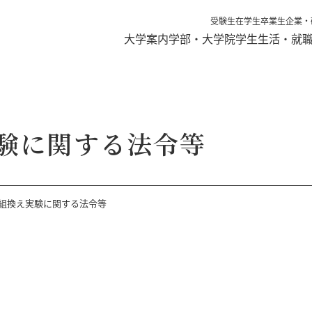
受験生
在学生
卒業生
企業・
大学案内
学部・大学院
学生生活・就
験に関する法令等
組換え実験に関する法令等