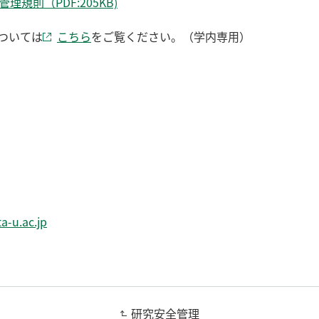
規則（PDF:205KB)
ついては
こちら
をご覧ください。（学内専用）
a-u.ac.jp
研究安全管理