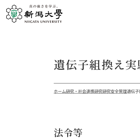
遺伝子組換え実
ホーム
研究・社会連携
研究
研究安全管理
遺伝子
法令等