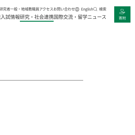
研究者
一般・地域
教職員
アクセス
お問い合わせ
English
検索
職
入試情報
研究・社会連携
国際交流・留学
ニュース
寄附